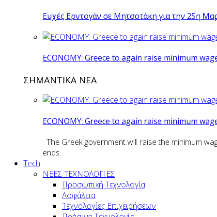
Ευχές Ερντογάν σε Μητσοτάκη για την 25η Μα
ECONOMY: Greece to again raise minimum wage 
ΣΗΜΑΝΤΙΚΑ ΝΕΑ
ECONOMY: Greece to again raise minimum wage 
The Greek government will raise the minimum wage n
ends.
Tech
ΝΕΕΣ ΤΕΧΝΟΛΟΓΙΕΣ
Προσωπική Τεχνολογία
Ασφάλεια
Τεχνολογίες Επιχειρήσεων
Πράσινη Τεχνολογία