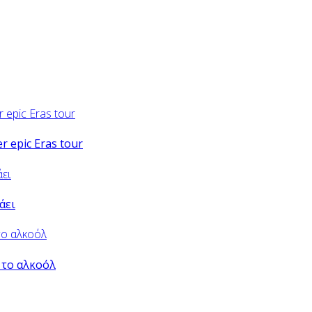
er epic Eras tour
άει
 το αλκοόλ