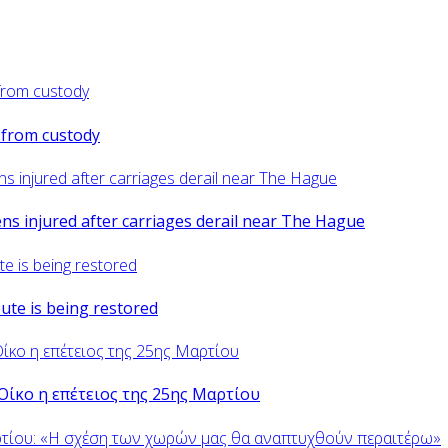
d from custody
zens injured after carriages derail near The Hague
oute is being restored
Οίκο η επέτειος της 25ης Μαρτίου