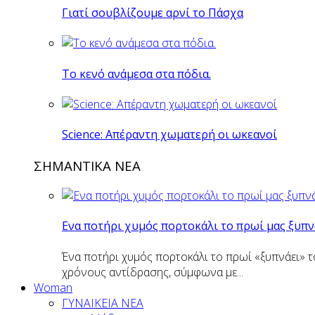
Γιατί σουβλίζουμε αρνί το Πάσχα
Το κενό ανάμεσα στα πόδια.
Science: Απέραντη χωματερή οι ωκεανοί
ΣΗΜΑΝΤΙΚΑ ΝΕΑ
Eνα ποτήρι χυμός πορτοκάλι το πρωί μας ξυπν
Ένα ποτήρι χυμός πορτοκάλι το πρωί «ξυπνάει» τ
χρόνους αντίδρασης, σύμφωνα με...
Woman
ΓΥΝΑΙΚΕΙΑ ΝΕΑ