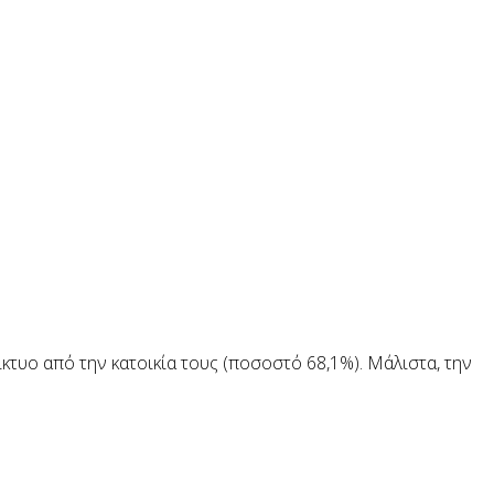
τυο από την κατοικία τους (ποσοστό 68,1%). Μάλιστα, την