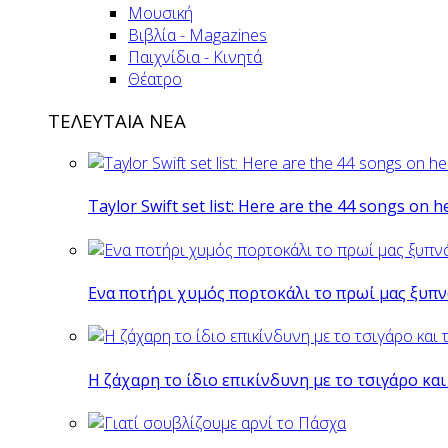
Μουσική
Βιβλία - Magazines
Παιχνίδια - Κινητά
Θέατρο
ΤΕΛΕΥΤΑΙΑ ΝΕΑ
Taylor Swift set list: Here are the 44 songs on h
Eνα ποτήρι χυμός πορτοκάλι το πρωί μας ξυπν
Η ζάχαρη το ίδιο επικίνδυνη με το τσιγάρο και