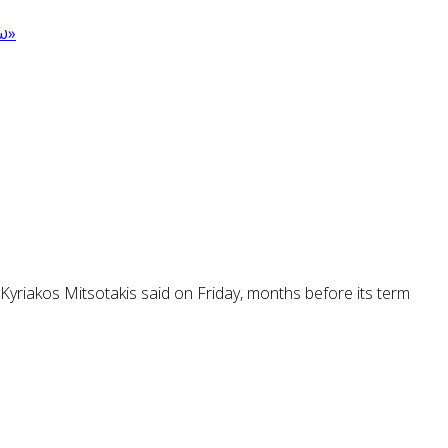
ω»
Kyriakos Mitsotakis said on Friday, months before its term