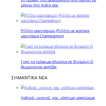
μπουν στο πιάτο σας
Ριζότο μανιταριών (Ριζότο με φρέσκα
μανιτάρια Champignon)
Γιατί τα τρόφιμα πλούσια σε βιταμίνη D
θεωρούνται ασπίδα
ΣΗΜΑΝΤΙΚΑ ΝΕΑ
Ιταλικό.. υγιεινό.. και.. νόστιμο μαγείρεμα