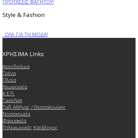
ΠΡΟΤΑΣΕΙΣ ΦΑΓΗΤΟΥ!
Style & Fashion
ΟΛΑ ΓΙΑ ΤΗ ΜΟΔΑ!
ΧΡΗΣΙΜΑ Links
Αεροδρόμια
Τρένα
Πλοία
Λεωφορεία
Κ.Ε.Π.
TaxisNet
Ταξί Αθήνας / Θεσσαλονίκης
Νοσοκομεία
Φαρμακεία
Τηλεφωνικός Κατάλογος