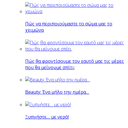
Πώς να περιποιούμαστε το σώμα μας το
χειμώνα
Πώς θα φροντίσουμε τον εαυτό μας τις μέρες
που θα μείνουμε σπίτι;
Beauty: Ένα μήλο την ημέρα…
Ξυπνήστε.... με νερό!