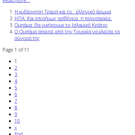
Read more ...
H κυβέρνηση Τραμπ και το... ελληνικό άρωμα
ΗΠΑ: Και επισήμως ασθένεια.. η παχυσαρκία..
Ομπάμα: Θα νικήσουμε το Ισλαμικό Κράτος
Ο Ομπάμα απαιτεί από την Τουρκία να κλείσει τα
σύνορά της
Page 1 of 11
1
2
3
4
5
6
7
8
9
10
»
End