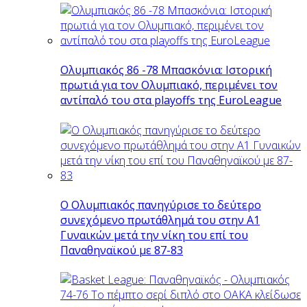
Ολυμπιακός 86 -78 Μπασκόνια: Ιστορική
πρωτιά για τον Ολυμπιακό, περιμένει τον
αντίπαλό του στα playoffs της EuroLeague
Ο Ολυμπιακός πανηγύρισε το δεύτερο
συνεχόμενο πρωτάθλημά του στην Α1
Γυναικών μετά την νίκη του επί του
Παναθηναϊκού με 87-83