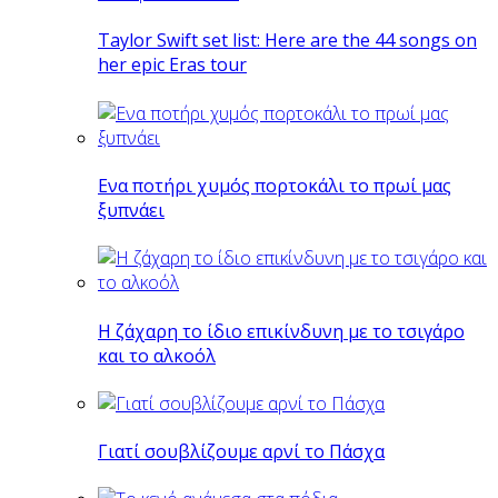
Taylor Swift set list: Here are the 44 songs on
her epic Eras tour
Eνα ποτήρι χυμός πορτοκάλι το πρωί μας
ξυπνάει
Η ζάχαρη το ίδιο επικίνδυνη με το τσιγάρο
και το αλκοόλ
Γιατί σουβλίζουμε αρνί το Πάσχα