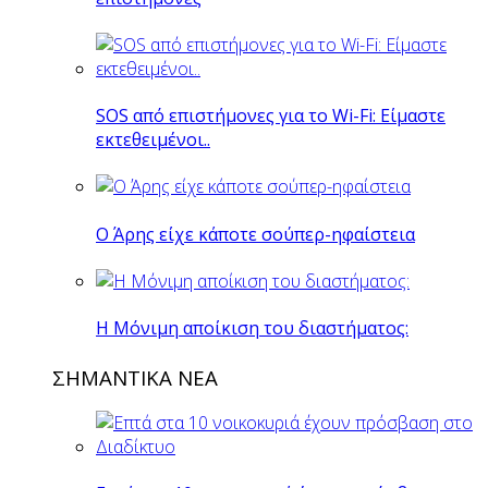
SOS από επιστήμονες για το Wi-Fi: Είμαστε
εκτεθειμένοι..
O Άρης είχε κάποτε σούπερ-ηφαίστεια
H Mόνιμη αποίκιση του διαστήματος:
ΣΗΜΑΝΤΙΚΑ ΝΕΑ