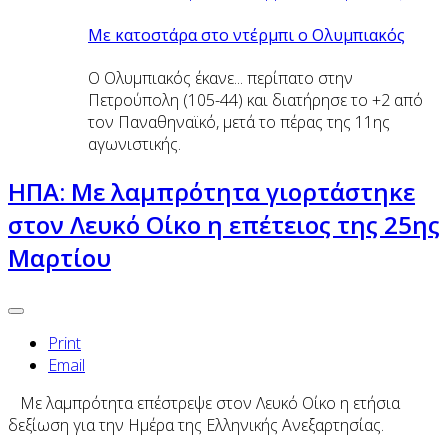
Με κατοστάρα στο ντέρμπι ο Ολυμπιακός
Ο Ολυμπιακός έκανε... περίπατο στην
Πετρούπολη (105-44) και διατήρησε το +2 από
τον Παναθηναϊκό, μετά το πέρας της 11ης
αγωνιστικής.
ΗΠΑ: Με λαμπρότητα γιορτάστηκε
στον Λευκό Οίκο η επέτειος της 25ης
Μαρτίου
Print
Email
Με λαμπρότητα επέστρεψε στον
Λευκό Οίκο
η ετήσια
δεξίωση για την
Ημέρα της Ελληνικής Ανεξαρτησίας
.