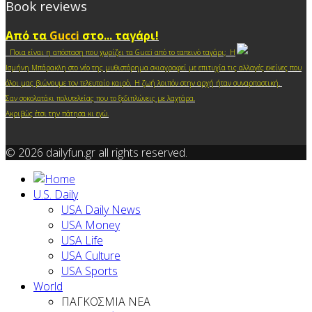
Book reviews
Από τα
Gucci
στο... ταγάρι!
Ποια είναι η απόσταση που χωρίζει τα Gucci από το ταπεινό ταγάρι; Η
Ισμήνη Μπάρακλη στο νέο της μυθιστόρημα σκιαγραφεί με επιτυχία τις αλλαγές εκείνες που
.
όλοι μας βιώνουμε τον τελευταίο καιρό
Η ζωή λοιπόν στην αρχή ήταν συναρπαστική.
Σαν σοκολατάκι πολυτελείας που το ξεδιπλώνεις με λαχτάρα.
Ακριβώς έτσι την πάτησα κι ε
γώ.
© 2026 dailyfun.gr all rights reserved.
U.S. Daily
USA Daily News
USA Money
USA Life
USA Culture
USA Sports
World
ΠΑΓΚΟΣΜΙΑ ΝΕΑ