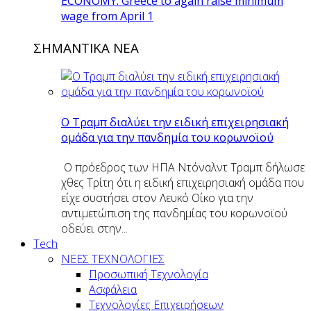
ECONOMY: Greece to again raise minimum
wage from April 1
ΣΗΜΑΝΤΙΚΑ ΝΕΑ
O Tραμπ διαλύει την ειδική επιχειρησιακή
ομάδα για την πανδημία του κορωνοϊού
Ο πρόεδρος των ΗΠΑ Ντόναλντ Τραμπ δήλωσε
χθες Τρίτη ότι η ειδική επιχειρησιακή ομάδα που
είχε συστήσει στον Λευκό Οίκο για την
αντιμετώπιση της πανδημίας του κορωνοϊού
οδεύει στην...
Tech
ΝΕΕΣ ΤΕΧΝΟΛΟΓΙΕΣ
Προσωπική Τεχνολογία
Ασφάλεια
Τεχνολογίες Επιχειρήσεων