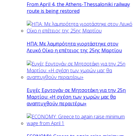
From April 4, the Athens-Thessaloniki railway
route is being restored
ΗΠΑ: Με λαμπρότητα γιορτάστηκε στον
Λευκό Οίκο η επέτειος της 25ης Μαρτίου
Ευχές Ερντογάν σε Μητσοτάκη για την 25η
Μαρτίου: «Η σχέση των χωρών μας θα
αναπτυχθούν περαιτέρω»