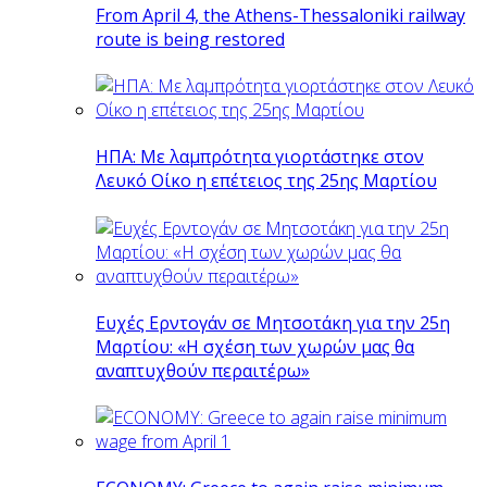
From April 4, the Athens-Thessaloniki railway
route is being restored
ΗΠΑ: Με λαμπρότητα γιορτάστηκε στον
Λευκό Οίκο η επέτειος της 25ης Μαρτίου
Ευχές Ερντογάν σε Μητσοτάκη για την 25η
Μαρτίου: «Η σχέση των χωρών μας θα
αναπτυχθούν περαιτέρω»