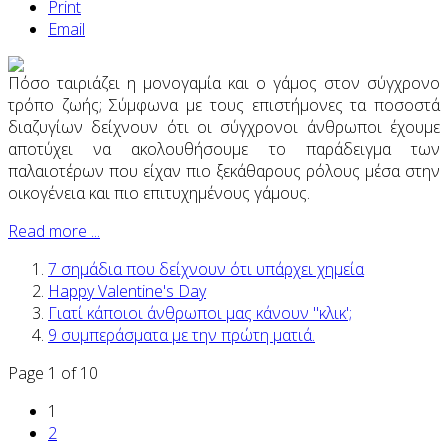
Print
Email
Πόσο ταιριάζει η μονογαμία και ο γάμος στον σύγχρονο
τρόπο ζωής; Σύμφωνα με τους επιστήμονες τα ποσοστά
διαζυγίων δείχνουν ότι οι σύγχρονοι άνθρωποι έχουμε
αποτύχει να ακολουθήσουμε το παράδειγμα των
παλαιοτέρων που είχαν πιο ξεκάθαρους ρόλους μέσα στην
οικογένεια και πιο επιτυχημένους γάμους.
Read more ...
7 σημάδια που δείχνουν ότι υπάρχει χημεία
Happy Valentine's Day
Γιατί κάποιοι άνθρωποι μας κάνουν "κλικ';
9 συμπεράσματα με την πρώτη ματιά.
Page 1 of 10
1
2