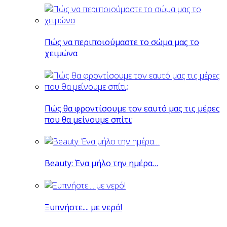
Πώς να περιποιούμαστε το σώμα μας το
χειμώνα
Πώς θα φροντίσουμε τον εαυτό μας τις μέρες
που θα μείνουμε σπίτι;
Beauty: Ένα μήλο την ημέρα…
Ξυπνήστε.... με νερό!