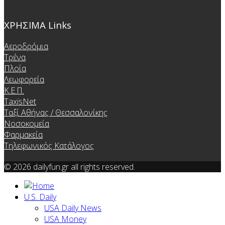
ΧΡΗΣΙΜΑ Links
Αεροδρόμια
Τρένα
Πλοία
Λεωφορεία
Κ.Ε.Π.
TaxisNet
Ταξί Αθήνας / Θεσσαλονίκης
Νοσοκομεία
Φαρμακεία
Τηλεφωνικός Κατάλογος
© 2026 dailyfun.gr all rights reserved.
U.S. Daily
USA Daily News
USA Money