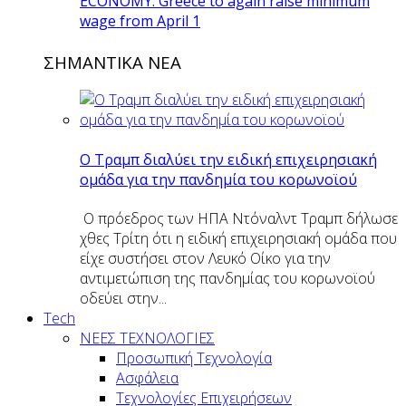
ECONOMY: Greece to again raise minimum
wage from April 1
ΣΗΜΑΝΤΙΚΑ ΝΕΑ
O Tραμπ διαλύει την ειδική επιχειρησιακή
ομάδα για την πανδημία του κορωνοϊού
Ο πρόεδρος των ΗΠΑ Ντόναλντ Τραμπ δήλωσε
χθες Τρίτη ότι η ειδική επιχειρησιακή ομάδα που
είχε συστήσει στον Λευκό Οίκο για την
αντιμετώπιση της πανδημίας του κορωνοϊού
οδεύει στην...
Tech
ΝΕΕΣ ΤΕΧΝΟΛΟΓΙΕΣ
Προσωπική Τεχνολογία
Ασφάλεια
Τεχνολογίες Επιχειρήσεων