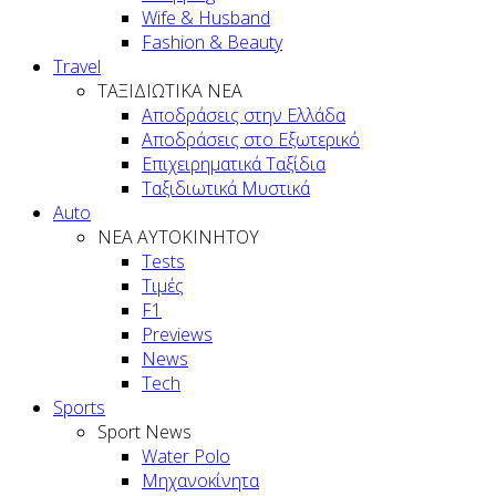
Wife & Husband
Fashion & Beauty
Travel
ΤΑΞΙΔΙΩΤΙΚΑ ΝΕΑ
Αποδράσεις στην Ελλάδα
Αποδράσεις στο Εξωτερικό
Επιχειρηματικά Ταξίδια
Ταξιδιωτικά Μυστικά
Auto
NEA AYTOKINHTOY
Tests
Τιμές
F1
Previews
News
Tech
Sports
Sport News
Water Polo
Μηχανοκίνητα