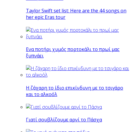
Taylor Swift set list: Here are the 44 songs on
her epic Eras tour
Eνα ποτήρι χυμός πορτοκάλι το πρωί μας
ξυπνάει
Η ζάχαρη το ίδιο επικίνδυνη με το τσιγάρο
και το αλκοόλ
Γιατί σουβλίζουμε αρνί το Πάσχα