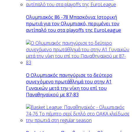
Ολυμπιακός 86 -78 Μπασκόνια: Ιστορική
πρωτιά για τον Ολυμπιακό, περιμένει τον
αντίπαλό του στα playoffs της EuroLeague
Ο Ολυμπιακός πανηγύρισε το δεύτερο
συνεχόμενο πρωτάθλημά του στην Α1
Γυναικών μετά την νίκη του επί του
Παναθηναϊκού με 87-83