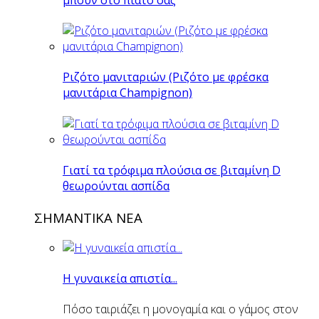
Ριζότο μανιταριών (Ριζότο με φρέσκα
μανιτάρια Champignon)
Γιατί τα τρόφιμα πλούσια σε βιταμίνη D
θεωρούνται ασπίδα
ΣΗΜΑΝΤΙΚΑ ΝΕΑ
Η γυναικεία απιστία...
Πόσο ταιριάζει η μονογαμία και ο γάμος στον