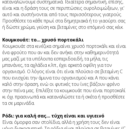
καταναλώνουμε συστηματικά. Ιδιαίτερα σημαντική, επίσης,
είναι και η δράση τους σε περιπτώσεις ουρολοιμώξεων, γι’
αυτό και συστήνονται από τους περισσότερους γιατρούς.
Προσθέστε τα κάθε πρωί στα δημητριακά ή το γιαούρτι σας
ή δώστε χρώμα, γεύση και βιταμίνες στο επόμενό σας κέικ.
Κουμκουάτ: το… χρυσό πορτοκάλι
Κουμκουάτ στα κινέζικα σημαίνει χρυσό πορτοκάλι και είναι
ένα φρούτο που αν και δεν ανήκει στην καθημερινότητά
μας μαζί με τα υπόλοιπα εσπεριδοειδή, τα μήλα, τις
μπανάνες, τα αχλάδια κ.λπ., έχει αρκετά οφέλη για τον
οργανισμό. Ο λόγος είναι ότι είναι πλούσιο σε βιταμίνη C
που ενισχύει την άμυνα του οργανισμού και Α που κάνει
καλό στην όραση, ενώ οι φυτικές του ίνες βάζουν φρένο
στην πείνα μας. Επιλέξτε τα κουμκουάτ που είναι πορτοκαλί
κι όχι πρασινωπά και καταναλώστε τα ή σκέτα ή προσθέστε
τα σε μαρινάδα.
Ρόδι: για καλή σας… τύχη είναι και υγιεινό
Είναι όμορφα σαν στολίδια, αλλά η χρήση τους δεν είναι
μόνο διακοσμητική. Τα ρόδια είναι πλούσια σε βιταμίνες (C,