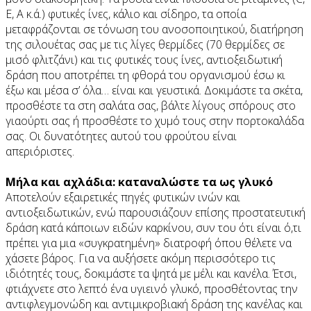
E, A κ.ά.) φυτικές ίνες, κάλιο και σίδηρο, τα οποία
μεταφράζονται σε τόνωση του ανοσοποιητικού, διατήρηση
της σιλουέτας σας με τις λίγες θερμίδες (70 θερμίδες σε
μισό φλιτζάνι) και τις φυτικές τους ίνες, αντιοξειδωτική
δράση που αποτρέπει τη φθορά του οργανισμού έσω κι
έξω και μέσα σ’ όλα… είναι και γευστικά. Δοκιμάστε τα σκέτα,
προσθέστε τα στη σαλάτα σας, βάλτε λίγους σπόρους στο
γιαούρτι σας ή προσθέστε το χυμό τους στην πορτοκαλάδα
σας. Οι δυνατότητες αυτού του φρούτου είναι
απεριόριστες.
Μήλα και αχλάδια: καταναλώστε τα ως γλυκό
Αποτελούν εξαιρετικές πηγές φυτικών ινών και
αντιοξειδωτικών, ενώ παρουσιάζουν επίσης προστατευτική
δράση κατά κάποιων ειδών καρκίνου, συν του ότι είναι ό,τι
πρέπει για μια «συγκρατημένη» διατροφή όπου θέλετε να
χάσετε βάρος. Για να αυξήσετε ακόμη περισσότερο τις
ιδιότητές τους, δοκιμάστε τα ψητά με μέλι και κανέλα. Έτσι,
φτιάχνετε στο λεπτό ένα υγιεινό γλυκό, προσθέτοντας την
αντιφλεγμονώδη και αντιμικροβιακή δράση της κανέλας και