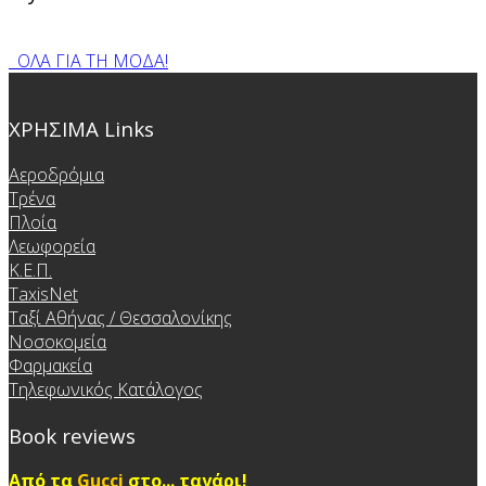
ΟΛΑ ΓΙΑ ΤΗ ΜΟΔΑ!
ΧΡΗΣΙΜΑ Links
Αεροδρόμια
Τρένα
Πλοία
Λεωφορεία
Κ.Ε.Π.
TaxisNet
Ταξί Αθήνας / Θεσσαλονίκης
Νοσοκομεία
Φαρμακεία
Τηλεφωνικός Κατάλογος
Book reviews
Από τα
Gucci
στο... ταγάρι!