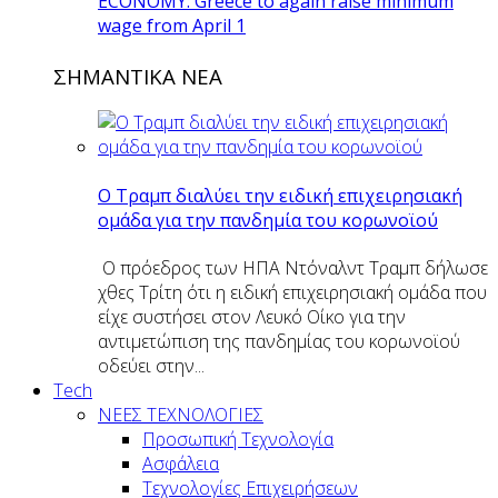
ECONOMY: Greece to again raise minimum
wage from April 1
ΣΗΜΑΝΤΙΚΑ ΝΕΑ
O Tραμπ διαλύει την ειδική επιχειρησιακή
ομάδα για την πανδημία του κορωνοϊού
Ο πρόεδρος των ΗΠΑ Ντόναλντ Τραμπ δήλωσε
χθες Τρίτη ότι η ειδική επιχειρησιακή ομάδα που
είχε συστήσει στον Λευκό Οίκο για την
αντιμετώπιση της πανδημίας του κορωνοϊού
οδεύει στην...
Tech
ΝΕΕΣ ΤΕΧΝΟΛΟΓΙΕΣ
Προσωπική Τεχνολογία
Ασφάλεια
Τεχνολογίες Επιχειρήσεων