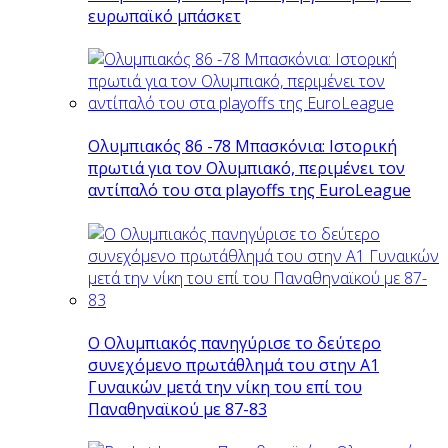
ευρωπαϊκό μπάσκετ
Ολυμπιακός 86 -78 Μπασκόνια: Ιστορική
πρωτιά για τον Ολυμπιακό, περιμένει τον
αντίπαλό του στα playoffs της EuroLeague
Ο Ολυμπιακός πανηγύρισε το δεύτερο
συνεχόμενο πρωτάθλημά του στην Α1
Γυναικών μετά την νίκη του επί του
Παναθηναϊκού με 87-83