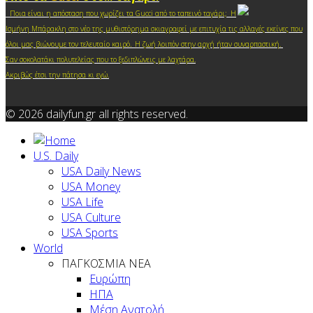
Ποια είναι η απόσταση που χωρίζει τα Gucci από το ταπεινό ταγάρι; Η
Ισμήνη Μπάρακλη στο νέο της μυθιστόρημα σκιαγραφεί με επιτυχία τις αλλαγές εκείνες που
.
όλοι μας βιώνουμε τον τελευταίο καιρό
Η ζωή λοιπόν στην αρχή ήταν συναρπαστική.
Σαν σοκολατάκι πολυτελείας που το ξεδιπλώνεις με λαχτάρα.
Ακριβώς έτσι την πάτησα κι ε
γώ.
© 2026 dailyfun.gr all rights reserved.
U.S. Daily
USA Daily News
USA Money
USA Life
USA Culture
USA Sports
World
ΠΑΓΚΟΣΜΙΑ ΝΕΑ
Ευρώπη
ΗΠΑ
Μέση Ανατολή