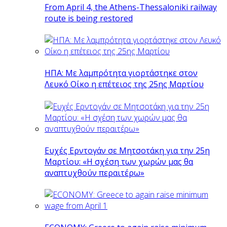
From April 4, the Athens-Thessaloniki railway
route is being restored
ΗΠΑ: Με λαμπρότητα γιορτάστηκε στον
Λευκό Οίκο η επέτειος της 25ης Μαρτίου
Ευχές Ερντογάν σε Μητσοτάκη για την 25η
Μαρτίου: «Η σχέση των χωρών μας θα
αναπτυχθούν περαιτέρω»