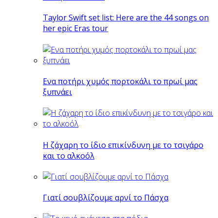
Taylor Swift set list: Here are the 44 songs on
her epic Eras tour
Eνα ποτήρι χυμός πορτοκάλι το πρωί μας
ξυπνάει
Η ζάχαρη το ίδιο επικίνδυνη με το τσιγάρο
και το αλκοόλ
Γιατί σουβλίζουμε αρνί το Πάσχα