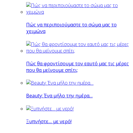
Πώς να περιποιούμαστε το σώμα μας το
χειμώνα
Πώς θα φροντίσουμε τον εαυτό μας τις μέρες
που θα μείνουμε σπίτι;
Beauty: Ένα μήλο την ημέρα…
Ξυπνήστε.... με νερό!