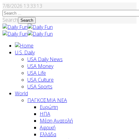
7/8/2026
13:33:14
Search
Search
U.S. Daily
USA Daily News
USA Money
USA Life
USA Culture
USA Sports
World
ΠΑΓΚΟΣΜΙΑ ΝΕΑ
Ευρώπη
ΗΠΑ
Μέση Ανατολή
Αφρική
Ελλάδα