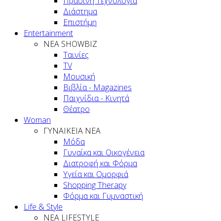
Πράσινη Τεχνολογία
Διάστημα
Επιστήμη
Entertainment
ΝΕΑ SHOWBIZ
Ταινίες
TV
Μουσική
Βιβλία - Magazines
Παιχνίδια - Κινητά
Θέατρο
Woman
ΓΥΝΑΙΚΕΙΑ ΝΕΑ
Μόδα
Γυναίκα και Οικογένεια
Διατροφή και Φόρμα
Υγεία και Ομορφιά
Shopping Therapy
Φόρμα και Γυμναστική
Life & Style
ΝΕΑ LIFESTYLE