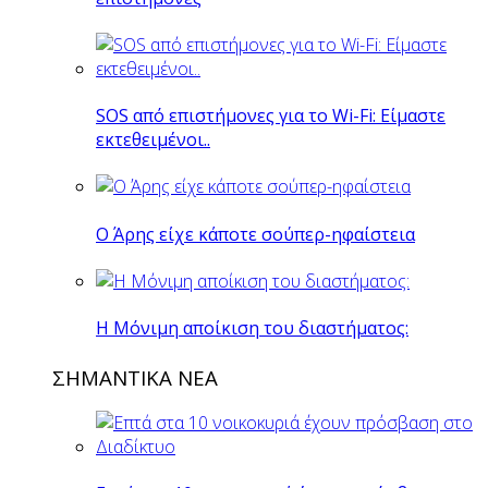
SOS από επιστήμονες για το Wi-Fi: Είμαστε
εκτεθειμένοι..
O Άρης είχε κάποτε σούπερ-ηφαίστεια
H Mόνιμη αποίκιση του διαστήματος:
ΣΗΜΑΝΤΙΚΑ ΝΕΑ