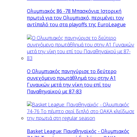
Ολυμπιακός 86 -78 Μπασκόνια: Ιστορική
πρωτιά για τον Ολυμπιακό, περιμένει τον
αντίπαλό του στα playoffs της EuroLeague
Ο Ολυμπιακός πανηγύρισε το δεύτερο
συνεχόμενο πρωτάθλημά του στην Α1
Γυναικών μετά την νίκη του επί του
Παναθηναϊκού με 87-83
Basket League: Παναθηναϊκός - Ολυμπιακός