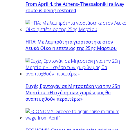
From April 4, the Athens-Thessaloniki railway
route is being restored
ΗΠΑ: Με λαμπρότητα γιορτάστηκε στον
Λευκό Οίκο η επέτειος της 25ης Μαρτίου
Ευχές Ερντογάν σε Μητσοτάκη για την 25η
Μαρτίου: «Η σχέση των χωρών μας θα
αναπτυχθούν περαιτέρω»