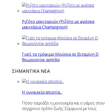
Ριζότο μανιταριών (Ριζότο με φρέσκα
μανιτάρια Champignon)
Γιατί τα τρόφιμα πλούσια σε βιταμίνη D
θεωρούνται ασπίδα
ΣΗΜΑΝΤΙΚΑ ΝΕΑ
Η γυναικεία απιστία...
Πόσο ταιριάζει η μονογαμία και ο γάμος στον
σύγχρονο τρόπο ζωής; Σύμφωνα με τους