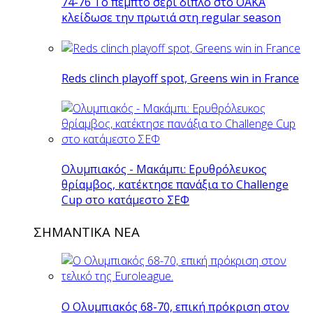
74-76 Το πέμπτο σερί διπλό στο ΟΑΚΑ
κλείδωσε την πρωτιά στη regular season
Reds clinch playoff spot, Greens win in France
Ολυμπιακός - Μακάμπι: Ερυθρόλευκος
θρίαμβος, κατέκτησε πανάξια το Challenge
Cup στο κατάμεστο ΣΕΦ
ΣΗΜΑΝΤΙΚΑ ΝΕΑ
Ο Ολυμπιακός 68-70, επική πρόκριση στον