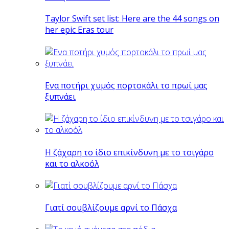
Taylor Swift set list: Here are the 44 songs on
her epic Eras tour
Eνα ποτήρι χυμός πορτοκάλι το πρωί μας
ξυπνάει
Η ζάχαρη το ίδιο επικίνδυνη με το τσιγάρο
και το αλκοόλ
Γιατί σουβλίζουμε αρνί το Πάσχα