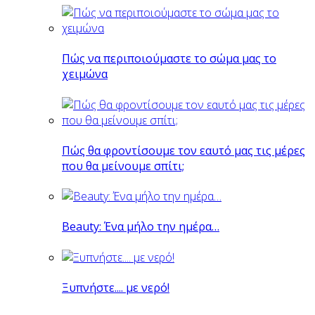
Πώς να περιποιούμαστε το σώμα μας το
χειμώνα
Πώς θα φροντίσουμε τον εαυτό μας τις μέρες
που θα μείνουμε σπίτι;
Beauty: Ένα μήλο την ημέρα…
Ξυπνήστε.... με νερό!