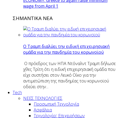
ECONOMY: Greece to again raise minimum
wage from April 1
ΣΗΜΑΝΤΙΚΑ ΝΕΑ
O Tραμπ διαλύει την ειδική επιχειρησιακή
ομάδα για την πανδημία του κορωνοϊού
Ο πρόεδρος των ΗΠΑ Ντόναλντ Τραμπ δήλωσε
χθες Τρίτη ότι η ειδική επιχειρησιακή ομάδα που
είχε συστήσει στον Λευκό Οίκο για την
αντιμετώπιση της πανδημίας του κορωνοϊού
οδεύει στην...
Tech
ΝΕΕΣ ΤΕΧΝΟΛΟΓΙΕΣ
Προσωπική Τεχνολογία
Ασφάλεια
Τεχνολογίες Επιχειρήσεων