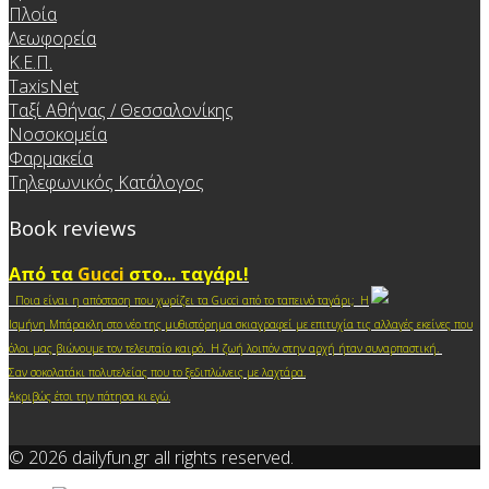
Πλοία
Λεωφορεία
Κ.Ε.Π.
TaxisNet
Ταξί Αθήνας / Θεσσαλονίκης
Νοσοκομεία
Φαρμακεία
Τηλεφωνικός Κατάλογος
Book reviews
Από τα
Gucci
στο... ταγάρι!
Ποια είναι η απόσταση που χωρίζει τα Gucci από το ταπεινό ταγάρι; Η
Ισμήνη Μπάρακλη στο νέο της μυθιστόρημα σκιαγραφεί με επιτυχία τις αλλαγές εκείνες που
.
όλοι μας βιώνουμε τον τελευταίο καιρό
Η ζωή λοιπόν στην αρχή ήταν συναρπαστική.
Σαν σοκολατάκι πολυτελείας που το ξεδιπλώνεις με λαχτάρα.
Ακριβώς έτσι την πάτησα κι ε
γώ.
© 2026 dailyfun.gr all rights reserved.