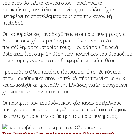
του στον 3ο τελικό κόντρα στον Παναθηναϊκό,
κατακτώντας τον τίτλο με 4-1 νίκες (οι ομάδες είχαν
μεταφέρει τα αποτελέσματά τους από την κανονική
περίοδο).
Οι "ερυθρόλευκες" αναδείχθηκαν έτσι πρωταθλήτριες για
δεύτερη συνεχόμενη σεζόν, με αυτό να είναι το 7ο
πρωτάθλημα της ιστορίας τους. Η ομάδα του Πειραιά
βρίσκεται έτσι στην 2η θέση των πολυνίκων του θεσμού, με
τον Σπόρτιγκ να κατέχει με διαφορά την πρώτη θέση.
Τρομερός ο
Ολυμπιακός, επέστρεψε από το
-20 κόντρα
στον Παναθηναϊκό στον 3ο τελικό, πήρε την νίκη με 87-83
και αναδείχθηκε πρωταθλητής Ελλάδας για 2η συνεχόμενη
χρονιά και 7η στην ιστορία του.
Οι παίκτριες των ερυθρόλευκων ξέσπασαν σε έξαλλους
πανηγυρισμούς μετά τη μεγάλη τους επιτυχία και χάρηκαν
με την ψυχή τους την κατάκτηση του πρωταθλήματος.
Ένα "κουβάρι" οι παίκτριες του Ολυμπιακού