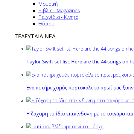
Μουσική
Βιβλία - Magazines
Παιχνίδια - Κινητά
Θέατρο
ΤΕΛΕΥΤΑΙΑ ΝΕΑ
Taylor Swift set list: Here are the 44 songs on h
Eνα ποτήρι χυμός πορτοκάλι το πρωί μας ξυπν
Η ζάχαρη το ίδιο επικίνδυνη με το τσιγάρο και