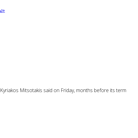
ω»
Kyriakos Mitsotakis said on Friday, months before its term