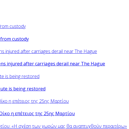
d from custody
zens injured after carriages derail near The Hague
oute is being restored
Οίκο η επέτειος της 25ης Μαρτίου