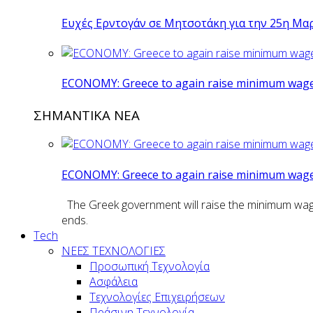
Ευχές Ερντογάν σε Μητσοτάκη για την 25η Μα
ECONOMY: Greece to again raise minimum wage 
ΣΗΜΑΝΤΙΚΑ ΝΕΑ
ECONOMY: Greece to again raise minimum wage 
The Greek government will raise the minimum wage n
ends.
Tech
ΝΕΕΣ ΤΕΧΝΟΛΟΓΙΕΣ
Προσωπική Τεχνολογία
Ασφάλεια
Τεχνολογίες Επιχειρήσεων
Πράσινη Τεχνολογία