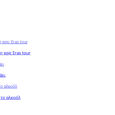
er epic Eras tour
άει
 το αλκοόλ