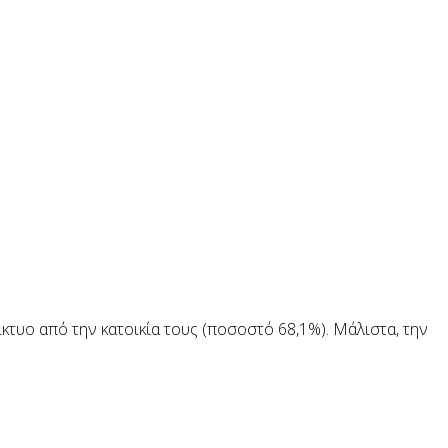
τυο από την κατοικία τους (ποσοστό 68,1%). Μάλιστα, την