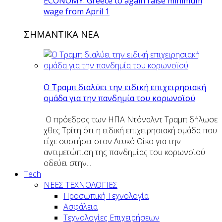
ECONOMY: Greece to again raise minimum
wage from April 1
ΣΗΜΑΝΤΙΚΑ ΝΕΑ
O Tραμπ διαλύει την ειδική επιχειρησιακή
ομάδα για την πανδημία του κορωνοϊού
Ο πρόεδρος των ΗΠΑ Ντόναλντ Τραμπ δήλωσε
χθες Τρίτη ότι η ειδική επιχειρησιακή ομάδα που
είχε συστήσει στον Λευκό Οίκο για την
αντιμετώπιση της πανδημίας του κορωνοϊού
οδεύει στην...
Tech
ΝΕΕΣ ΤΕΧΝΟΛΟΓΙΕΣ
Προσωπική Τεχνολογία
Ασφάλεια
Τεχνολογίες Επιχειρήσεων