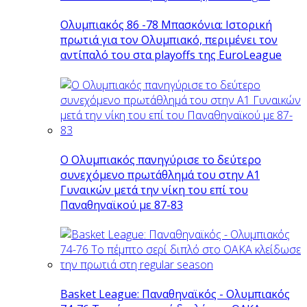
Ολυμπιακός 86 -78 Μπασκόνια: Ιστορική
πρωτιά για τον Ολυμπιακό, περιμένει τον
αντίπαλό του στα playoffs της EuroLeague
Ο Ολυμπιακός πανηγύρισε το δεύτερο
συνεχόμενο πρωτάθλημά του στην Α1
Γυναικών μετά την νίκη του επί του
Παναθηναϊκού με 87-83
Basket League: Παναθηναϊκός - Ολυμπιακός