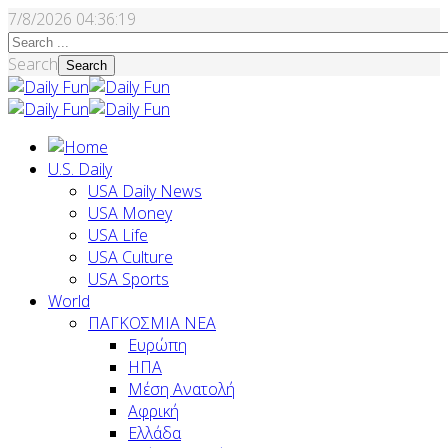
7/8/2026
04:36:20
Search
Search
U.S. Daily
USA Daily News
USA Money
USA Life
USA Culture
USA Sports
World
ΠΑΓΚΟΣΜΙΑ ΝΕΑ
Ευρώπη
ΗΠΑ
Μέση Ανατολή
Αφρική
Ελλάδα