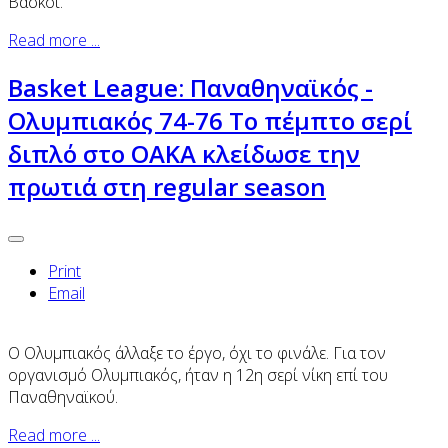
Βάσκοι.
Read more ...
Basket League: Παναθηναϊκός -
Ολυμπιακός 74-76 Το πέμπτο σερί
διπλό στο ΟΑΚΑ κλείδωσε την
πρωτιά στη regular season
Print
Email
Ο Ολυμπιακός άλλαξε το έργο, όχι το φινάλε. Για
τον
οργανισμό Ολυμπιακός, ήταν η 12η σερί νίκη επί του
Παναθηναϊκού
.
Read more ...