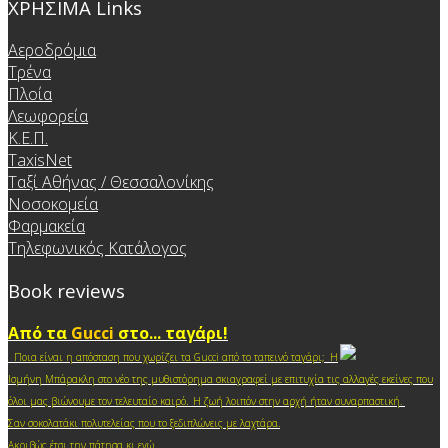
ΧΡΗΣΙΜΑ Links
Αεροδρόμια
Τρένα
Πλοία
Λεωφορεία
Κ.Ε.Π.
TaxisNet
Ταξί Αθήνας / Θεσσαλονίκης
Νοσοκομεία
Φαρμακεία
Τηλεφωνικός Κατάλογος
Book reviews
Από τα
Gucci
στο... ταγάρι!
Ποια είναι η απόσταση που χωρίζει τα Gucci από το ταπεινό ταγάρι; Η
Ισμήνη Μπάρακλη στο νέο της μυθιστόρημα σκιαγραφεί με επιτυχία τις αλλαγές εκείνες που
.
όλοι μας βιώνουμε τον τελευταίο καιρό
Η ζωή λοιπόν στην αρχή ήταν συναρπαστική.
Σαν σοκολατάκι πολυτελείας που το ξεδιπλώνεις με λαχτάρα.
Ακριβώς έτσι την πάτησα κι ε
γώ.