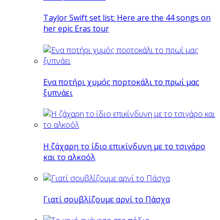
Taylor Swift set list: Here are the 44 songs on
her epic Eras tour
Eνα ποτήρι χυμός πορτοκάλι το πρωί μας
ξυπνάει
Η ζάχαρη το ίδιο επικίνδυνη με το τσιγάρο
και το αλκοόλ
Γιατί σουβλίζουμε αρνί το Πάσχα