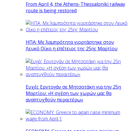
From April 4, the Athens-Thessaloniki railway
route is being restored
ΗΠΑ: Με λαμπρότητα γιορτάστηκε στον
Λευκό Οίκο η επέτειος της 25ης Μαρτίου
Ευχές Ερντογάν σε Μητσοτάκη για την 25η
Μαρτίου: «Η σχέση των χωρών μας θα
αναπτυχθούν περαιτέρω»