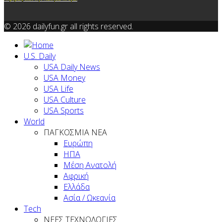
© 2026 dailyfun.gr all rights reserved.
U.S. Daily
USA Daily News
USA Money
USA Life
USA Culture
USA Sports
World
ΠΑΓΚΟΣΜΙΑ ΝΕΑ
Ευρώπη
ΗΠΑ
Μέση Ανατολή
Αφρική
Ελλάδα
Ασία / Ωκεανία
Tech
ΝΕΕΣ ΤΕΧΝΟΛΟΓΙΕΣ