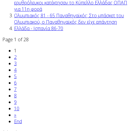
ερυθρόλευκοι κατέκτησαν το Κύπελλο Ελλάδας ΟΠΑΠ
για 11η φορά
Ολυμπιακός 81 - 65 Παναθηναϊκός: Στο μπάσκετ του
Ολυμπιακού, ο Παναθηναϊκός δεν είχε απάντηση
Ελλάδα - Ισπανία 86-70
Page 1 of 28
1
2
3
4
5
6
7
8
9
10
»
End