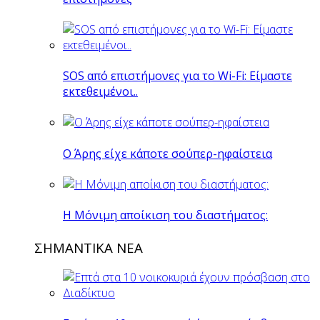
SOS από επιστήμονες για το Wi-Fi: Είμαστε
εκτεθειμένοι..
O Άρης είχε κάποτε σούπερ-ηφαίστεια
H Mόνιμη αποίκιση του διαστήματος:
ΣΗΜΑΝΤΙΚΑ ΝΕΑ