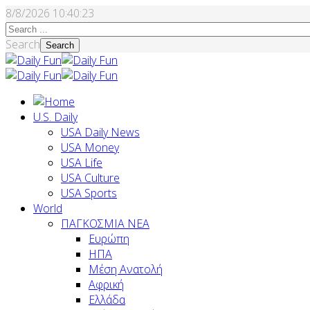
8/8/2026
10:40:23
Search
Search
U.S. Daily
USA Daily News
USA Money
USA Life
USA Culture
USA Sports
World
ΠΑΓΚΟΣΜΙΑ ΝΕΑ
Ευρώπη
ΗΠΑ
Μέση Ανατολή
Αφρική
Ελλάδα