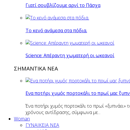
Γιατί σουβλίζουμε αρνί το Πάσχα
Το κενό ανάμεσα στα πόδια.
Science: Απέραντη χωματερή οι ωκεανοί
ΣΗΜΑΝΤΙΚΑ ΝΕΑ
Eνα ποτήρι χυμός πορτοκάλι το πρωί μας ξυπν
Ένα ποτήρι χυμός πορτοκάλι το πρωί «ξυπνάει» τ
χρόνους αντίδρασης, σύμφωνα με...
Woman
ΓΥΝΑΙΚΕΙΑ ΝΕΑ