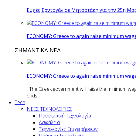
Ευχές Ερντογάν σε Μητσοτάκη για την 25η Μα
ECONOMY: Greece to again raise minimum wage 
ΣΗΜΑΝΤΙΚΑ ΝΕΑ
ECONOMY: Greece to again raise minimum wage 
The Greek government will raise the minimum wage n
ends.
Tech
ΝΕΕΣ ΤΕΧΝΟΛΟΓΙΕΣ
Προσωπική Τεχνολογία
Ασφάλεια
Τεχνολογίες Επιχειρήσεων
Πράσινη Τεχνολογία