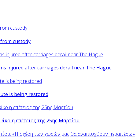
d from custody
zens injured after carriages derail near The Hague
oute is being restored
Οίκο η επέτειος της 25ης Μαρτίου