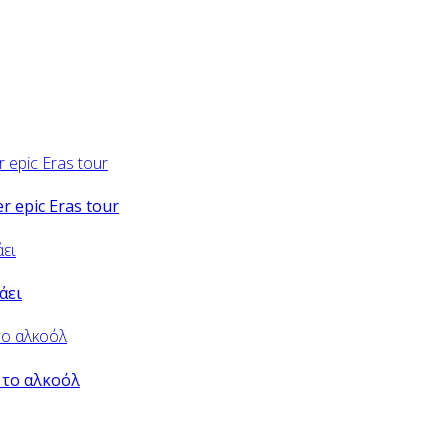
er epic Eras tour
άει
 το αλκοόλ