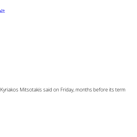
ω»
Kyriakos Mitsotakis said on Friday, months before its term