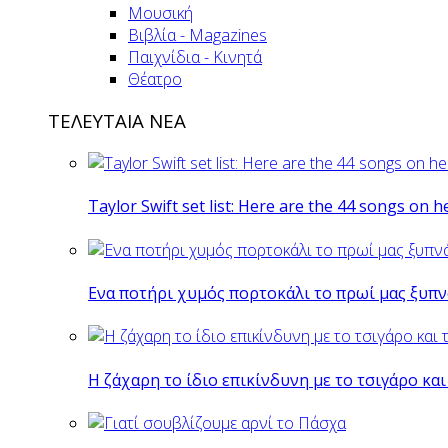
Μουσική
Βιβλία - Magazines
Παιχνίδια - Κινητά
Θέατρο
ΤΕΛΕΥΤΑΙΑ ΝΕΑ
Taylor Swift set list: Here are the 44 songs on h
Eνα ποτήρι χυμός πορτοκάλι το πρωί μας ξυπν
Η ζάχαρη το ίδιο επικίνδυνη με το τσιγάρο και