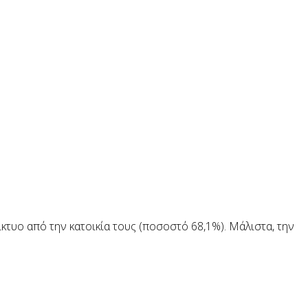
τυο από την κατοικία τους (ποσοστό 68,1%). Μάλιστα, την