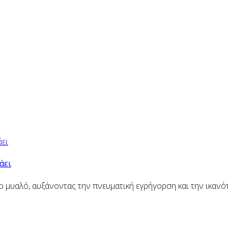
άει
ο μυαλό, αυξάνοντας την πνευματική εγρήγορση και την ικαν