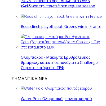
74-76 Το πέμπτο σερί διπλό στο ΟΑΚΑ
κλείδωσε την πρωτιά στη regular season
Reds clinch playoff spot, Greens win in France
Ολυμπιακός - Μακάμπι: Ερυθρόλευκος
θρίαμβος, κατέκτησε πανάξια το Challenge
Cup στο κατάμεστο ΣΕΦ
ΣΗΜΑΝΤΙΚΑ ΝΕΑ
Water Polo: Ολυμπιακός παντός καιρού