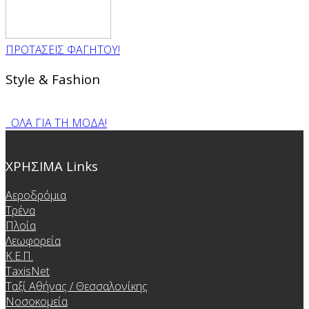
ΠΡΟΤΑΣΕΙΣ ΦΑΓΗΤΟΥ!
Style & Fashion
ΟΛΑ ΓΙΑ ΤΗ ΜΟΔΑ!
ΧΡΗΣΙΜΑ Links
Αεροδρόμια
Τρένα
Πλοία
Λεωφορεία
Κ.Ε.Π.
TaxisNet
Ταξί Αθήνας / Θεσσαλονίκης
Νοσοκομεία