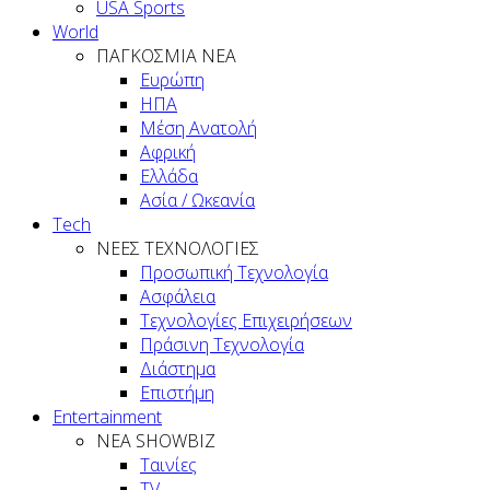
USA Sports
World
ΠΑΓΚΟΣΜΙΑ ΝΕΑ
Ευρώπη
ΗΠΑ
Μέση Ανατολή
Αφρική
Ελλάδα
Ασία / Ωκεανία
Tech
ΝΕΕΣ ΤΕΧΝΟΛΟΓΙΕΣ
Προσωπική Τεχνολογία
Ασφάλεια
Τεχνολογίες Επιχειρήσεων
Πράσινη Τεχνολογία
Διάστημα
Επιστήμη
Entertainment
ΝΕΑ SHOWBIZ
Ταινίες
TV