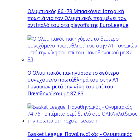
Ολυμπιακός 86 -78 Μπασκόνια: Ιστορική
πρωτιά για τον Ολυμπιακό, περιμένει τον
αντίπαλό του στα playoffs της EuroLeague
Ο Ολυμπιακός πανηγύρισε το δεύτερο
συνεχόμενο πρωτάθλημά του στην Α1
Γυναικών μετά την νίκη του επί του
Παναθηναϊκού με 87-83
Basket League: Παναθηναϊκός - Ολυμπιακός