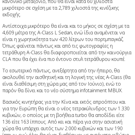
κανονικό μεταξόνιο, που θα είναι κατά 60 χιλιοστά
μικρότερο σε σχέση με τα 2,789 χιλιοστά της κινέζικης
εκδοχής.
Αντίστοιχα μικρότερο θα είναι και το μήκος σε σχέση με τα
4,609 μέτρα της A-Class L Sedan, ενώ ίδια αναμένεται να
είναι η χωρητικότητα των 420 λίτρων του πορτμπαγκάζ.
Όπως φαίνεται πάντως και από τις φωτογραφίες η
τετράθυρη A-Class θα διαφοροποιείται από την καινούργια
CLA που θα έχει ένα πιο έντονο στυλ τετράθυρου κουπέ.
Το εσωτερικό πάντως, ανεξάρτητα από την ήπειρο, θα
ακολουθεί την αισθητική και τη λογική της νέας Α-Class (θα
είναι διαθέσιμη στη χώρα μας από τον Ιούνιο), ενώ το
παρόν θα δίνει και το νέο σύστημα infotainment MBUX.
Βασικός κινητήρας για την Κίνα και εκτός απροόπτου και
για την Ευρώπη θα είναι ο νέος τετρακύλινδρος των 1.330
κυβικών, ο οποίος με τη βοήθεια turbo θα αποδίδει είτε
136 είτε 163 ίππους. Από κει και πέρα για στην ασιατική
χώρα θα υπάρχει αυτός των 2.000 κυβικών και των 190
ίππων, ενώ όλοι θα είναι διαθέσιμοι με αυτόματο κιβώτιο