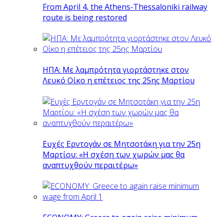
From April 4, the Athens-Thessaloniki railway
route is being restored
ΗΠΑ: Με λαμπρότητα γιορτάστηκε στον
Λευκό Οίκο η επέτειος της 25ης Μαρτίου
Ευχές Ερντογάν σε Μητσοτάκη για την 25η
Μαρτίου: «Η σχέση των χωρών μας θα
αναπτυχθούν περαιτέρω»