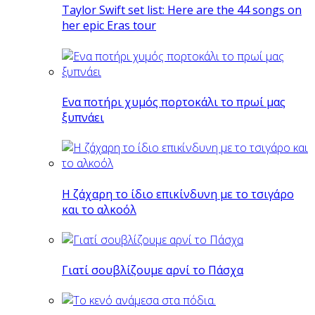
Taylor Swift set list: Here are the 44 songs on
her epic Eras tour
Eνα ποτήρι χυμός πορτοκάλι το πρωί μας
ξυπνάει
Η ζάχαρη το ίδιο επικίνδυνη με το τσιγάρο
και το αλκοόλ
Γιατί σουβλίζουμε αρνί το Πάσχα