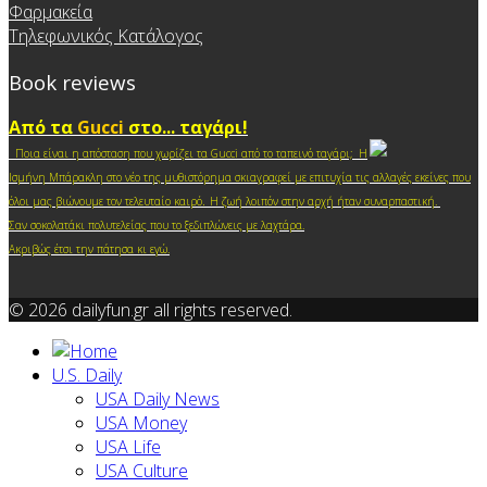
Φαρμακεία
Τηλεφωνικός Κατάλογος
Book reviews
Από τα
Gucci
στο... ταγάρι!
Ποια είναι η απόσταση που χωρίζει τα Gucci από το ταπεινό ταγάρι; Η
Ισμήνη Μπάρακλη στο νέο της μυθιστόρημα σκιαγραφεί με επιτυχία τις αλλαγές εκείνες που
.
όλοι μας βιώνουμε τον τελευταίο καιρό
Η ζωή λοιπόν στην αρχή ήταν συναρπαστική.
Σαν σοκολατάκι πολυτελείας που το ξεδιπλώνεις με λαχτάρα.
Ακριβώς έτσι την πάτησα κι ε
γώ.
© 2026 dailyfun.gr all rights reserved.
U.S. Daily
USA Daily News
USA Money
USA Life
USA Culture