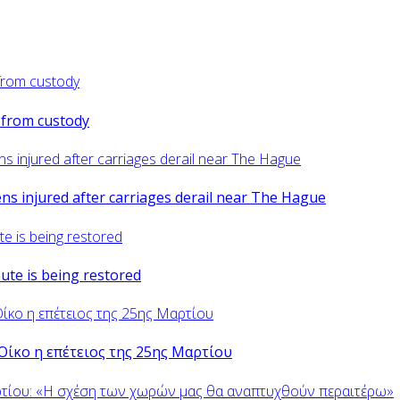
d from custody
zens injured after carriages derail near The Hague
oute is being restored
Οίκο η επέτειος της 25ης Μαρτίου