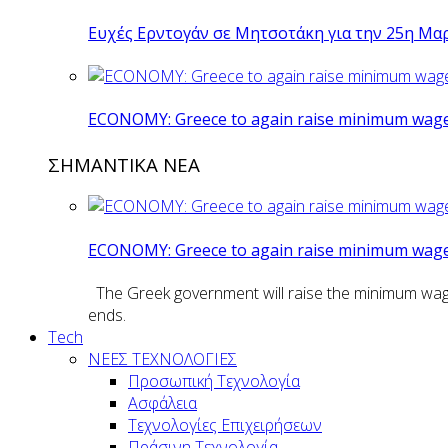
Ευχές Ερντογάν σε Μητσοτάκη για την 25η Μα
ECONOMY: Greece to again raise minimum wage 
ΣΗΜΑΝΤΙΚΑ ΝΕΑ
ECONOMY: Greece to again raise minimum wage 
The Greek government will raise the minimum wage n
ends.
Tech
ΝΕΕΣ ΤΕΧΝΟΛΟΓΙΕΣ
Προσωπική Τεχνολογία
Ασφάλεια
Τεχνολογίες Επιχειρήσεων
Πράσινη Τεχνολογία