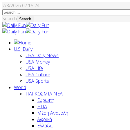
7/8/2026
07:15:25
Search
Search
U.S. Daily
USA Daily News
USA Money
USA Life
USA Culture
USA Sports
World
ΠΑΓΚΟΣΜΙΑ ΝΕΑ
Ευρώπη
ΗΠΑ
Μέση Ανατολή
Αφρική
Ελλάδα