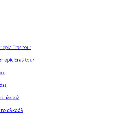
er epic Eras tour
άει
 το αλκοόλ