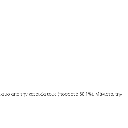
τυο από την κατοικία τους (ποσοστό 68,1%). Μάλιστα, την