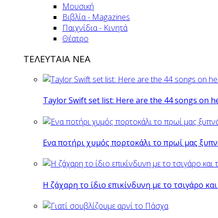
Μουσική
Βιβλία - Magazines
Παιχνίδια - Κινητά
Θέατρο
ΤΕΛΕΥΤΑΙΑ ΝΕΑ
Taylor Swift set list: Here are the 44 songs on h
Eνα ποτήρι χυμός πορτοκάλι το πρωί μας ξυπν
Η ζάχαρη το ίδιο επικίνδυνη με το τσιγάρο και