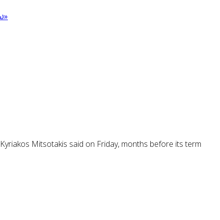
ω»
Kyriakos Mitsotakis said on Friday, months before its term