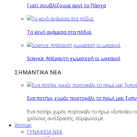
Γιατί σουβλίζουμε αρνί το Πάσχα
Το κενό ανάμεσα στα πόδια.
Science: Απέραντη χωματερή οι ωκεανοί
ΣΗΜΑΝΤΙΚΑ ΝΕΑ
Eνα ποτήρι χυμός πορτοκάλι το πρωί μας ξυπν
Ένα ποτήρι χυμός πορτοκάλι το πρωί «ξυπνάει» τ
χρόνους αντίδρασης, σύμφωνα με...
Woman
ΓΥΝΑΙΚΕΙΑ ΝΕΑ