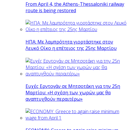
From April 4, the Athens-Thessaloniki railway
route is being restored
ΗΠΑ: Με λαμπρότητα γιορτάστηκε στον
Λευκό Οίκο η επέτειος της 25ης Μαρτίου
Ευχές Ερντογάν σε Μητσοτάκη για την 25η
Μαρτίου: «Η σχέση των χωρών μας θα
αναπτυχθούν περαιτέρω»