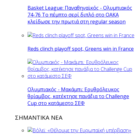
Basket League: Παναθηναϊκός - Ολυμπιακός
74-76 Το πέμπτο σερί διπλό στο ΟΑΚΑ
κλείδωσε την πρωτιά στη regular season
Reds clinch playoff spot, Greens win in France
Ολυμπιακός - Μακάμπι: Ερυθρόλευκος
θρίαμβος, κατέκτησε πανάξια το Challenge
Cup στο κατάμεστο ΣΕΦ
ΣΗΜΑΝΤΙΚΑ ΝΕΑ