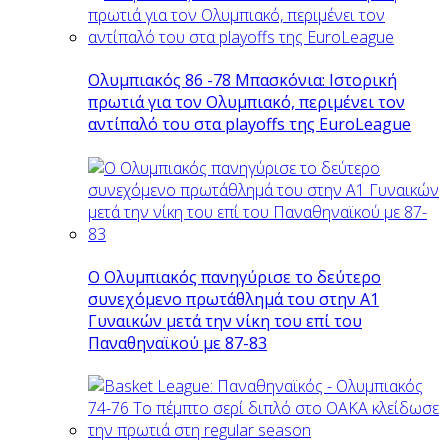
Ολυμπιακός 86 -78 Μπασκόνια: Ιστορική
πρωτιά για τον Ολυμπιακό, περιμένει τον
αντίπαλό του στα playoffs της EuroLeague
Ο Ολυμπιακός πανηγύρισε το δεύτερο
συνεχόμενο πρωτάθλημά του στην Α1
Γυναικών μετά την νίκη του επί του
Παναθηναϊκού με 87-83