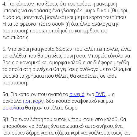
4. Για κάποιον που ξέρεις ότι του αρέσει η μαγειρική
μπορείς να αγοράσεις ένα γλαστράκι μυρωδικού (θυμάρι,
δυόσμο, μαϊντανό, βασιλικό) και με μια κάρτα του τύπου
«Για το φρέσκο πέστο σου!» (ή ό,τι άλλο ανάλογα την
περίπτωση) προσωποποίησέ το και κέρδισε τις
εντυπώσεις.
5. Μια ακόμη κατηγορία δώρων που καλύπτει πολλές είναι
τα καλάθια που θα φτιάξεις μόνη σου. Μπορείς εύκολα να
βρεις οικονομικά και όμορφα καλάθια σε διάφορα μεγέθη
τα οποία στη συνέχεια θα γεμίσεις ανάλογα με το θέμα, και
φυσικά τα χρήματα που θέλεις θα διαθέσεις σε κάθε
περίπτωση:
5α. Για κάποιον που αγαπά το
σινεμά
, ένα
DVD
, μια
σακούλα
ποπ κορν
, δύο κουτιά αναψυκτικό και μια
σοκολάτα
θα ήταν το τέλειο δώρο.
5β. Για έναν λάτρη του αυτοκινήτου -του- στο καλάθι θα
μπορούσες να βάλεις ένα αρωματικό αυτοκινήτου, ένα
καινούριο δέρμα για τα τζάμια, κερί για γυάλισμα, ίσως και