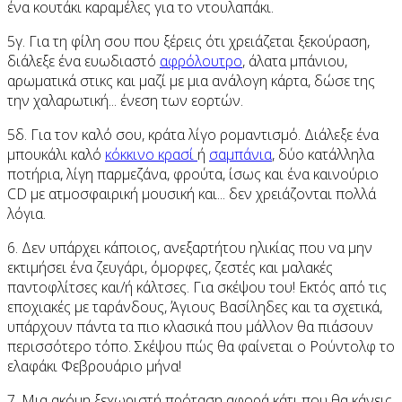
ένα κουτάκι καραμέλες για το ντουλαπάκι.
5γ. Για τη φίλη σου που ξέρεις ότι χρειάζεται ξεκούραση,
διάλεξε ένα ευωδιαστό
αφρόλουτρο
, άλατα μπάνιου,
αρωματικά στικς και μαζί με μια ανάλογη κάρτα, δώσε της
την χαλαρωτική... ένεση των εορτών.
5δ. Για τον καλό σου, κράτα λίγο ρομαντισμό. Διάλεξε ένα
μπουκάλι καλό
κόκκινο κρασί
ή
σαμπάνια
, δύο κατάλληλα
ποτήρια, λίγη παρμεζάνα, φρούτα, ίσως και ένα καινούριο
CD με ατμοσφαιρική μουσική και... δεν χρειάζονται πολλά
λόγια.
6. Δεν υπάρχει κάποιος, ανεξαρτήτου ηλικίας που να μην
εκτιμήσει ένα ζευγάρι, όμορφες, ζεστές και μαλακές
παντοφλίτσες και/ή κάλτσες. Για σκέψου του! Εκτός από τις
εποχιακές με ταράνδους, Άγιους Βασίληδες και τα σχετικά,
υπάρχουν πάντα τα πιο κλασικά που μάλλον θα πιάσουν
περισσότερο τόπο. Σκέψου πώς θα φαίνεται ο Ρούντολφ το
ελαφάκι Φεβρουάριο μήνα!
7. Μια ακόμη ξεχωριστή πρόταση αφορά κάτι που θα κάνεις