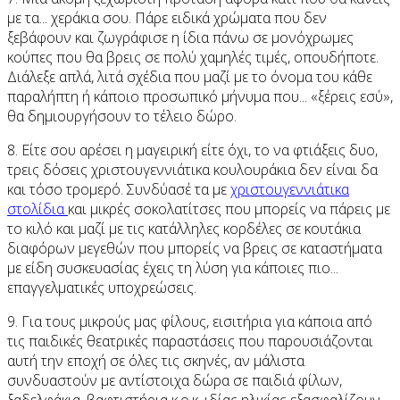
με τα... χεράκια σου. Πάρε ειδικά χρώματα που δεν
ξεβάφουν και ζωγράφισε η ίδια πάνω σε μονόχρωμες
κούπες που θα βρεις σε πολύ χαμηλές τιμές, οπουδήποτε.
Διάλεξε απλά, λιτά σχέδια που μαζί με το όνομα του κάθε
παραλήπτη ή κάποιο προσωπικό μήνυμα που... «ξέρεις εσύ»,
θα δημιουργήσουν το τέλειο δώρο.
8. Είτε σου αρέσει η μαγειρική είτε όχι, το να φτιάξεις δυο,
τρεις δόσεις χριστουγεννιάτικα κουλουράκια δεν είναι δα
και τόσο τρομερό. Συνδύασέ τα με
χριστουγεννιάτικα
στολίδια
και μικρές σοκολατίτσες που μπορείς να πάρεις με
το κιλό και μαζί με τις κατάλληλες κορδέλες σε κουτάκια
διαφόρων μεγεθών που μπορείς να βρεις σε καταστήματα
με είδη συσκευασίας έχεις τη λύση για κάποιες πιο...
επαγγελματικές υποχρεώσεις.
9. Για τους μικρούς μας φίλους, εισιτήρια για κάποια από
τις παιδικές θεατρικές παραστάσεις που παρουσιάζονται
αυτή την εποχή σε όλες τις σκηνές, αν μάλιστα
συνδυαστούν με αντίστοιχα δώρα σε παιδιά φίλων,
ξαδελφάκια, βαφτιστήρια κ.ο.κ. ιδίας ηλικίας εξασφαλίζουν