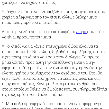
χρειάζεται να αγχώνεσαι όμως.
Υπάρχουν τρόποι να ανταπεξέλθεις στις υποχρεώσεις σου
χωρίς να ξεφύγεις από τον έτσι κι αλλιώς βεβαρημένο
προϋπολογισμό του σπιτιού σου.
Από το μεγαλύτερο ως το το πιο μικρό, τα
δώρα
σου πρέπει
να είναι προσωποποιημένα.
* Το κλειδί για να κάνεις επιτυχημένα δώρα είναι να τα
προσωποποιείς. Να νιώσει, δηλαδή, ο παραλήπτης ότι τον
είχες πραγματικά στο νου σου όταν διάλεγες. Το πρώτο
βήμα λοιπόν προς αυτή την κατεύθυνση είναι να μην
αφήσεις το ζήτημα μέχρι την τελευταία στιγμή. Αν όχι την
υλοποίησή του, τουλάχιστον τον σχεδιασμό του. Έτσι θα
έχεις πολύ περισσότερο χρόνο να σκεφτείς αλλά και να...
πραγματοποιήσεις. Κάνε μια λίστα με τους ανθρώπους
στους οποίους θέλεις να δωρίσεις κάτι, συμπλήρωσε δίπλα
τις τους αρέσει και... ξεκίνα από εκεί:
1. Μια πολύ όμορφη ιδέα που μπορεί να έχει εφαρμογή σε
όλες κατηγορίες δώρων έχει να κάνει με μια φωτογραφία.