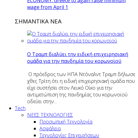
ECONOMY: Greece to again raise minimum
wage from April 1
ΣΗΜΑΝΤΙΚΑ ΝΕΑ
O Tραμπ διαλύει την ειδική επιχειρησιακή
ομάδα για την πανδημία του κορωνοϊού
Ο πρόεδρος των ΗΠΑ Ντόναλντ Τραμπ δήλωσε
χθες Τρίτη ότι η ειδική επιχειρησιακή ομάδα που
είχε συστήσει στον Λευκό Οίκο για την
αντιμετώπιση της πανδημίας του κορωνοϊού
οδεύει στην...
Tech
ΝΕΕΣ ΤΕΧΝΟΛΟΓΙΕΣ
Προσωπική Τεχνολογία
Ασφάλεια
Τεχνολογίες Επιχειρήσεων