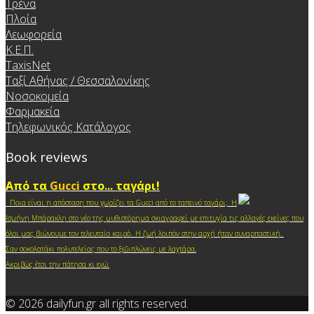
Τρένα
Πλοία
Λεωφορεία
Κ.Ε.Π.
TaxisNet
Ταξί Αθήνας / Θεσσαλονίκης
Νοσοκομεία
Φαρμακεία
Τηλεφωνικός Κατάλογος
Book reviews
Από τα
Gucci
στο... ταγάρι!
Ποια είναι η απόσταση που χωρίζει τα Gucci από το ταπεινό ταγάρι; Η
Ισμήνη Μπάρακλη στο νέο της μυθιστόρημα σκιαγραφεί με επιτυχία τις αλλαγές εκείνες που
.
όλοι μας βιώνουμε τον τελευταίο καιρό
Η ζωή λοιπόν στην αρχή ήταν συναρπαστική.
Σαν σοκολατάκι πολυτελείας που το ξεδιπλώνεις με λαχτάρα.
Ακριβώς έτσι την πάτησα κι ε
γώ.
© 2026 dailyfun.gr all rights reserved.