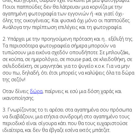
Ποιοι παππούδες δεν θα λάτρευαν μια κορνίζα με την
αγαπημένη φωτογραφία των εγγονιών ή -και γιατί όχι-
όλης της οικογένειας; Και φυσικά όχι μόνο οι παππούδες.
Ανάλογα την περίπτωση επιλέγεις και τη φωτογραφία.
2. Yπάρχει με την προηγούμενη πρόταση και η... εξέλιξή της.
Τα περισσότερα φωτογραφεία σήμερα μπορούν να
τυπώσουν μια εικόνα σχεδόν οπουδήποτε. Σε μπλουζάκι,
σε κούπα, σε ημερολόγιο, σε mouse pad, σε κλειδοθήκη, σε
σελιδοδείκτη, σε μαγνητάκι για το ψυγείο κ.ο.κ. Για να μην
σου πω, δηλαδή, ότι έτσι μπορείς να καλύψεις όλα τα δώρα
της σεζόν!
Οταν δίνεις
δώρα
, παίρνεις κι εσύ μια δόση χαράς και
ικανοποίησης.
3. Γνωρίζοντας το τι αρέσει στα αγαπημένα σου πρόσωπα
να διαβάζουν, μια ετήσια συνδρομή στο αγαπημένο τους
περιοδικό είναι σίγουρα κάτι που θα τους ευχαριστούσε
ιδιαίτερα, και δεν θα έβγαζε εσένα εκτός μπάτζετ.