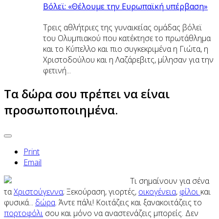
Βόλεϊ: «Θέλουμε την Ευρωπαϊκή υπέρβαση»
Τρεις αθλήτριες της γυναικείας ομάδας βόλεϊ
του Ολυμπιακού που κατέκτησε το πρωτάθλημα
και το Κύπελλο και πιο συγκεκριμένα η Γιώτα, η
Χριστοδούλου και η Λαζάρεβιτς, μίλησαν για την
φετινή...
Tα δώρα σου πρέπει να είναι
προσωποποιημένα.
Print
Email
Tι
σημαίνουν για σένα
τα
Χριστούγεννα
; Ξεκούραση, γιορτές,
οικογένεια
,
φίλοι
και
φυσικά...
δώρα
. Άντε πάλι! Κοιτάζεις και ξανακοιτάζεις το
πορτοφόλι
σου και μόνο να αναστενάζεις μπορείς. Δεν