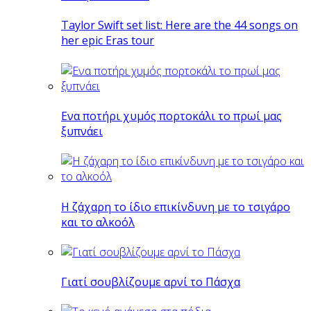
Taylor Swift set list: Here are the 44 songs on
her epic Eras tour
Eνα ποτήρι χυμός πορτοκάλι το πρωί μας
ξυπνάει
Η ζάχαρη το ίδιο επικίνδυνη με το τσιγάρο
και το αλκοόλ
Γιατί σουβλίζουμε αρνί το Πάσχα