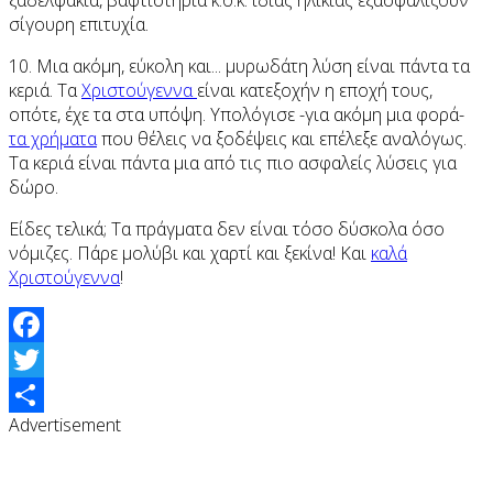
σίγουρη επιτυχία.
10. Μια ακόμη, εύκολη και... μυρωδάτη λύση είναι πάντα τα
κεριά. Τα
Χριστούγεννα
είναι κατεξοχήν η εποχή τους,
οπότε, έχε τα στα υπόψη. Υπολόγισε -για ακόμη μια φορά-
τα χρήματα
που θέλεις να ξοδέψεις και επέλεξε αναλόγως.
Τα κεριά είναι πάντα μια από τις πιο ασφαλείς λύσεις για
δώρο.
Είδες τελικά; Τα πράγματα δεν είναι τόσο δύσκολα όσο
νόμιζες. Πάρε μολύβι και χαρτί και ξεκίνα! Και
καλά
Χριστούγεννα
!
Facebook
Twitter
Advertisement
Share