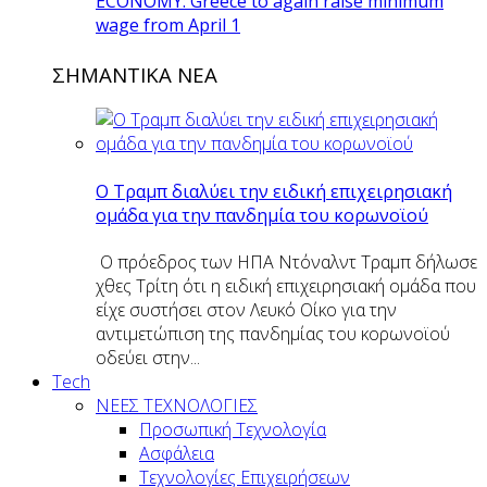
ECONOMY: Greece to again raise minimum
wage from April 1
ΣΗΜΑΝΤΙΚΑ ΝΕΑ
O Tραμπ διαλύει την ειδική επιχειρησιακή
ομάδα για την πανδημία του κορωνοϊού
Ο πρόεδρος των ΗΠΑ Ντόναλντ Τραμπ δήλωσε
χθες Τρίτη ότι η ειδική επιχειρησιακή ομάδα που
είχε συστήσει στον Λευκό Οίκο για την
αντιμετώπιση της πανδημίας του κορωνοϊού
οδεύει στην...
Tech
ΝΕΕΣ ΤΕΧΝΟΛΟΓΙΕΣ
Προσωπική Τεχνολογία
Ασφάλεια
Τεχνολογίες Επιχειρήσεων