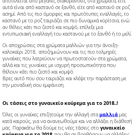
αποτελείται από μεγάλες διακυμάνσεις στα χρώματα, είτε
αυτά είναι από καστανό σε ξανθό, είτε από καστανό σε ροζ
ασημί. Από τις πιο όμορφες και πρωτότυπες εναλλαγές, το
καστανό με το ροζ ταιριάζει σε πιο δυναμικά κορίτσια, ενώ
αν θέλεις κάτι πιο ζεστό και κομψό, επίλεξε μια
εντυπωσιακή εναλλαγή του καστανού με το ξανθό ή το μελί.
Οι αποχρώσεις στα χρώματα μαλλιών για την άνοιξη-
καλοκαίρι 2018, αποζημιώνουν και τις πιο τολμηρές
γυναίκες που λατρεύουν να πρωτοστατούν στα χρώματα,
αλλά και τις γυναίκες με ισχυρή προσωπικότητα που
θέλουν κάτι πιο ζεστό και κομψό.
Βρες αυτό που σου ταιριάζει και κλέψε την παράσταση με
την μοναδική σου εμφάνιση.
Οι τάσεις στο γυναικείο κούρεμα για το 2018..!
Όλες οι γυναίκες επιζητούμε την αλλαγή στα
μαλλιά
μας
κατά καιρούς, για να ανανεωθούμε και να αλλάξει η διάθεσή
μας. Παρακάτω θα δούμε τις νέες τάσεις στο
γυναικείο
κούρεμα για το 2018
, που θα σε βοηθήσουν να αλλάξεις