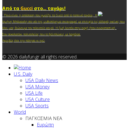
Από τα
Gucci
στο... ταγάρι!
Ποια είναι η απόσταση που χωρίζει τα Gucci από το ταπεινό ταγάρι; Η
Ισμήνη Μπάρακλη στο νέο της μυθιστόρημα σκιαγραφεί με επιτυχία τις αλλαγές εκείνες που
.
όλοι μας βιώνουμε τον τελευταίο καιρό
Η ζωή λοιπόν στην αρχή ήταν συναρπαστική.
Σαν σοκολατάκι πολυτελείας που το ξεδιπλώνεις με λαχτάρα.
Ακριβώς έτσι την πάτησα κι ε
γώ.
© 2026 dailyfun.gr all rights reserved.
U.S. Daily
USA Daily News
USA Money
USA Life
USA Culture
USA Sports
World
ΠΑΓΚΟΣΜΙΑ ΝΕΑ
Ευρώπη