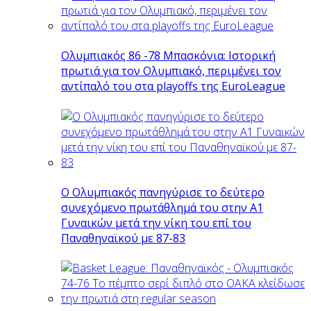
Ολυμπιακός 86 -78 Μπασκόνια: Ιστορική
πρωτιά για τον Ολυμπιακό, περιμένει τον
αντίπαλό του στα playoffs της EuroLeague
Ο Ολυμπιακός πανηγύρισε το δεύτερο
συνεχόμενο πρωτάθλημά του στην Α1
Γυναικών μετά την νίκη του επί του
Παναθηναϊκού με 87-83