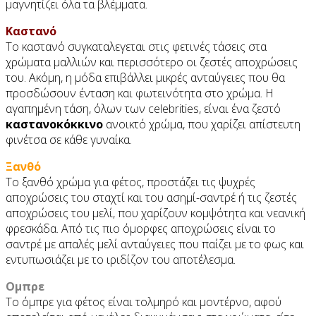
μαγνητίζει όλα τα βλέμματα.
Καστανό
Το καστανό συγκαταλεγεται στις φετινές τάσεις στα
χρώματα μαλλιών και περισσότερο οι ζεστές αποχρώσεις
του. Ακόμη, η μόδα επιβάλλει μικρές ανταύγειες που θα
προσδώσουν ένταση και φωτεινότητα στο χρώμα. Η
αγαπημένη τάση, όλων των celebrities, είναι ένα ζεστό
καστανοκόκκινο
ανοικτό χρώμα, που χαρίζει απίστευτη
φινέτσα σε κάθε γυναίκα.
Ξανθό
Το ξανθό χρώμα για φέτος, προστάζει τις ψυχρές
αποχρώσεις του σταχτί και του ασημί-σαντρέ ή τις ζεστές
αποχρώσεις του μελί, που χαρίζουν κομψότητα και νεανική
φρεσκάδα. Από τις πιο όμορφες αποχρώσεις είναι το
σαντρέ με απαλές μελί ανταύγειες που παίζει με το φως και
εντυπωσιάζει με το ιριδίζον του αποτέλεσμα.
Ομπρε
Το όμπρε για φέτος είναι τολμηρό και μοντέρνο, αφού