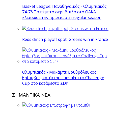
Basket League: Παναθηναϊκός - Ολυμπιακός
74-76 Το πέμπτο σερί διπλό στο ΟΑΚΑ
κλείδωσε την πρωτιά στη regular season
Reds clinch playoff spot, Greens win in France
Ολυμπιακός - Μακάμπι: Ερυθρόλευκος
θρίαμβος, κατέκτησε πανάξια το Challenge
Cup στο κατάμεστο ΣΕΦ
ΣΗΜΑΝΤΙΚΑ ΝΕΑ