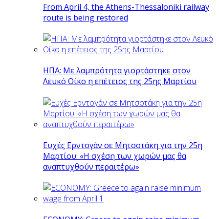
From April 4, the Athens-Thessaloniki railway
route is being restored
ΗΠΑ: Με λαμπρότητα γιορτάστηκε στον
Λευκό Οίκο η επέτειος της 25ης Μαρτίου
Ευχές Ερντογάν σε Μητσοτάκη για την 25η
Μαρτίου: «Η σχέση των χωρών μας θα
αναπτυχθούν περαιτέρω»