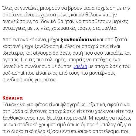
Όλες οι γυναίκες μπορούν να βρουν μια απόχρωση με την
οποία να είναι ευχαριστημένες και αν θέλουν να την
ανανεώσουν, το ιδανικό θα ήταν να προσθέσουν μερικές
ανταύγειες με τις νέες χρωματικές τάσεις στα μαλλιά.
Από έντονα κόκκινα, μέχρι
ξανθοκόκκινα
και από ζεστά
καστανά μέχρι ξανθό-ασημί, όλες οι αποχρώσεις είναι
ιδιαίτερες και σίγουρα θα βρεις αυτή που σου ταιριάζει και
αγαπάς. Για τις πιο τολμηρές, μπορείς να πετύχεις ένα
μοναδικό συνδυασμό με όμπρε
μαλλιά
με αποχρώσεις του
ροζ-ασημί που είναι ένας από τους πιο μοντέρνους
συνδυασμούς για φέτος.
Κόκκινα
Τα κόκκινα για φέτος είναι φλογερά και εξωτικά, αφού είναι
στη μόδα οι έντονες αποχρώσεις είτε του χάλκινου είτε του
ξανθοκόκκινου που θυμίζει πορτοκαλί. Μπορείς να παίξεις
με ένα σταδιακό χρωματισμό όπως όμπρε ή μπαλαγιάζ, για
πιο διακριτικό αλλά εξίσου εντυπωσιακό αποτέλεσμα, που