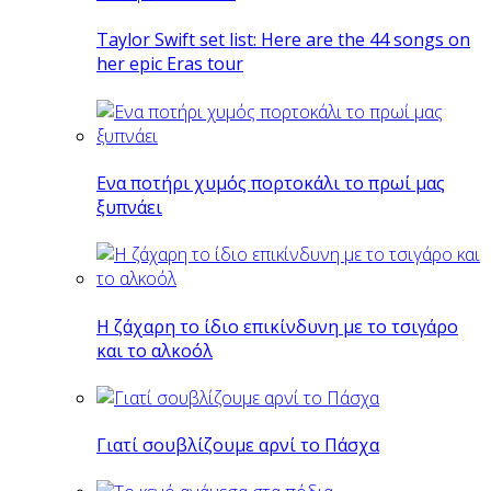
Taylor Swift set list: Here are the 44 songs on
her epic Eras tour
Eνα ποτήρι χυμός πορτοκάλι το πρωί μας
ξυπνάει
Η ζάχαρη το ίδιο επικίνδυνη με το τσιγάρο
και το αλκοόλ
Γιατί σουβλίζουμε αρνί το Πάσχα