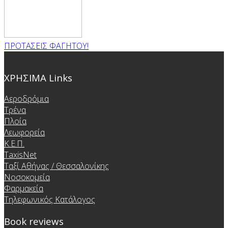
ΠΡΟΤΑΣΕΙΣ ΦΑΓΗΤΟΥ!
ΧΡΗΣΙΜΑ Links
Αεροδρόμια
Τρένα
Πλοία
Λεωφορεία
Κ.Ε.Π.
TaxisNet
Ταξί Αθήνας / Θεσσαλονίκης
Νοσοκομεία
Φαρμακεία
Τηλεφωνικός Κατάλογος
Book reviews