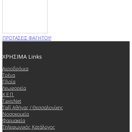
ΠΡΟΤΑΣΕΙΣ ΦΑΓΗΤΟΥ!
ΧΡΗΣΙΜΑ Links
Αεροδρόμια
Τρένα
Πλοία
Λεωφορεία
Κ.Ε.Π.
TaxisNet
Ταξί Αθήνας / Θεσσαλονίκης
Νοσοκομεία
Φαρμακεία
Τηλεφωνικός Κατάλογος