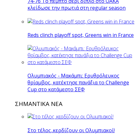
74-76 Το πέμπτο σερί διπλό στο ΟΑΚΑ
κλείδωσε την πρωτιά στη regular season
Reds clinch playoff spot, Greens win in France
Ολυμπιακός - Μακάμπι: Ερυθρόλευκος
θρίαμβος, κατέκτησε πανάξια το Challenge
Cup στο κατάμεστο ΣΕΦ
ΣΗΜΑΝΤΙΚΑ ΝΕΑ
Στο τέλος..κερδίζουν οι Ολυμπιακοί!