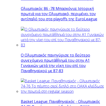
Ολυμπιακός 86 -78 Μπασκόνια: Ιστορική
πρωτιά για τον Ολυμπιακό, περιμένει τον
αντίπαλό του στα playoffs της EuroLeague
Ο Ολυμπιακός πανηγύρισε το δεύτερο
συνεχόμενο πρωτάθλημά του στην Α1
Γυναικών μετά την νίκη του επί του
Παναθηναϊκού με 87-83
Basket League: Παναθηναϊκός - Ολυμπιακός