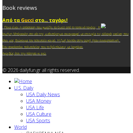
Book reviews
Από τα
Gucci
στο... ταγάρι!
Ποια είναι η απόσταση που χωρίζει τα Gucci από το ταπεινό ταγάρι; Η
Ισμήνη Μπάρακλη στο νέο της μυθιστόρημα σκιαγραφεί με επιτυχία τις αλλαγές εκείνες που
.
όλοι μας βιώνουμε τον τελευταίο καιρό
Η ζωή λοιπόν στην αρχή ήταν συναρπαστική.
Σαν σοκολατάκι πολυτελείας που το ξεδιπλώνεις με λαχτάρα.
Ακριβώς έτσι την πάτησα κι ε
γώ.
© 2026 dailyfun.gr all rights reserved.
U.S. Daily
USA Daily News
USA Money
USA Life
USA Culture
USA Sports
World