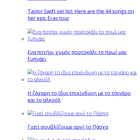
Taylor Swift set list: Here are the 44 songs on
her epic Eras tour
Eνα ποτήρι χυμός πορτοκάλι το πρωί μας
ξυπνάει
Η ζάχαρη το ίδιο επικίνδυνη με το τσιγάρο
και το αλκοόλ
Γιατί σουβλίζουμε αρνί το Πάσχα