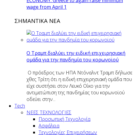
ECONOMY: Greece to again raise minimum
wage from April 1
ΣΗΜΑΝΤΙΚΑ ΝΕΑ
O Tραμπ διαλύει την ειδική επιχειρησιακή
ομάδα για την πανδημία του κορωνοϊού
Ο πρόεδρος των ΗΠΑ Ντόναλντ Τραμπ δήλωσε
χθες Τρίτη ότι η ειδική επιχειρησιακή ομάδα που
είχε συστήσει στον Λευκό Οίκο για την
αντιμετώπιση της πανδημίας του κορωνοϊού
οδεύει στην...
Tech
ΝΕΕΣ ΤΕΧΝΟΛΟΓΙΕΣ
Προσωπική Τεχνολογία
Ασφάλεια
Τεχνολογίες Επιχειρήσεων