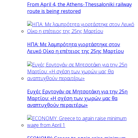
From April 4, the Athens-Thessaloniki railway
route is being restored
ΗΠΑ: Με λαμπρότητα γιορτάστηκε στον
Λευκό Οίκο η επέτειος της 25ης Μαρτίου
Ευχές Ερντογάν σε Μητσοτάκη για την 25η
Μαρτίου: «Η σχέση των χωρών μας θα
αναπτυχθούν περαιτέρω»