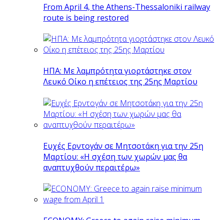
From April 4, the Athens-Thessaloniki railway
route is being restored
ΗΠΑ: Με λαμπρότητα γιορτάστηκε στον
Λευκό Οίκο η επέτειος της 25ης Μαρτίου
Ευχές Ερντογάν σε Μητσοτάκη για την 25η
Μαρτίου: «Η σχέση των χωρών μας θα
αναπτυχθούν περαιτέρω»