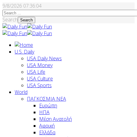
9/8/2026
07:36:05
Search
Search
U.S. Daily
USA Daily News
USA Money
USA Life
USA Culture
USA Sports
World
ΠΑΓΚΟΣΜΙΑ ΝΕΑ
Ευρώπη
ΗΠΑ
Μέση Ανατολή
Αφρική
Ελλάδα