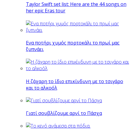
Taylor Swift set list: Here are the 44 songs on
her epic Eras tour
Eνα ποτήρι χυμός πορτοκάλι το πρωί μας
ξυπνάει
Η ζάχαρη το ίδιο επικίνδυνη με το τσιγάρο
και το αλκοόλ
Γιατί σουβλίζουμε αρνί το Πάσχα