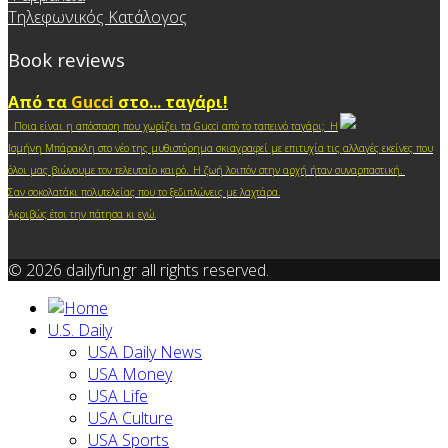
Τηλεφωνικός Κατάλογος
Book reviews
Από τα
Gucci
στο... ταγάρι!
Ποια είναι η απόσταση που χωρίζει τα Gucci από το ταπεινό ταγάρι; Η
Ισμήνη Μπάρακλη στο νέο της μυθιστόρημα σκιαγραφεί με επιτυχία τις αλλαγές εκείνες που
.
όλοι μας βιώνουμε τον τελευταίο καιρό
Η ζωή λοιπόν στην αρχή ήταν συναρπαστική.
Σαν σοκολατάκι πολυτελείας που το ξεδιπλώνεις με λαχτάρα.
Ακριβώς έτσι την πάτησα κι ε
γώ.
© 2026 dailyfun.gr all rights reserved.
U.S. Daily
USA Daily News
USA Money
USA Life
USA Culture
USA Sports