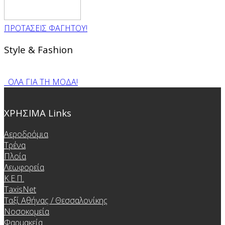
ΠΡΟΤΑΣΕΙΣ ΦΑΓΗΤΟΥ!
Style & Fashion
ΟΛΑ ΓΙΑ ΤΗ ΜΟΔΑ!
ΧΡΗΣΙΜΑ Links
Αεροδρόμια
Τρένα
Πλοία
Λεωφορεία
Κ.Ε.Π.
TaxisNet
Ταξί Αθήνας / Θεσσαλονίκης
Νοσοκομεία
Φαρμακεία