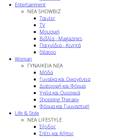
Entertainment
ΝΕΑ SHOWBIZ
Ταινίες
TV
Μουσική
Βιβλία - Magazines
Παιχνίδια - Κινητά
Θέατρο
Woman
ΓΥΝΑΙΚΕΙΑ ΝΕΑ
Μόδα
Γυναίκα και Οικογένεια
Διατροφή και Φόρμα
Υγεία και Ομορφιά
Shopping Therapy
Φόρμα και Γυμναστική
Life & Style
ΝΕΑ LIFESTYLE
Έξοδος
Σπίτι και Κήπος