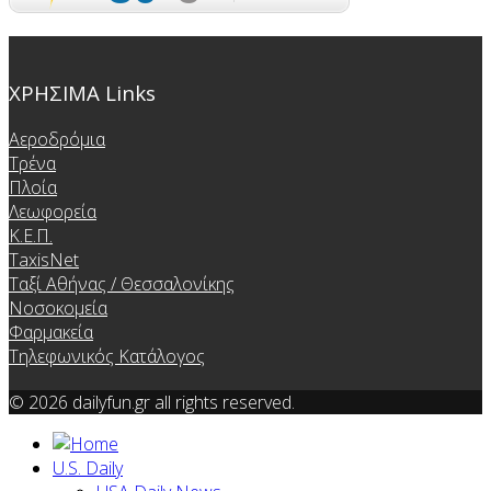
ΧΡΗΣΙΜΑ Links
Αεροδρόμια
Τρένα
Πλοία
Λεωφορεία
Κ.Ε.Π.
TaxisNet
Ταξί Αθήνας / Θεσσαλονίκης
Νοσοκομεία
Φαρμακεία
Τηλεφωνικός Κατάλογος
© 2026 dailyfun.gr all rights reserved.
U.S. Daily