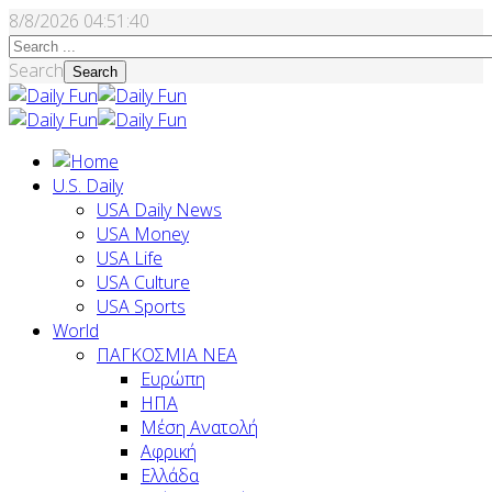
8/8/2026
04:51:41
Search
Search
U.S. Daily
USA Daily News
USA Money
USA Life
USA Culture
USA Sports
World
ΠΑΓΚΟΣΜΙΑ ΝΕΑ
Ευρώπη
ΗΠΑ
Μέση Ανατολή
Αφρική
Ελλάδα