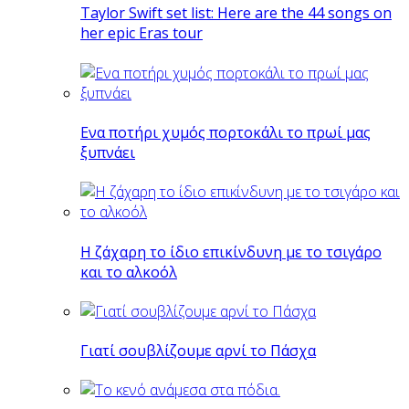
Taylor Swift set list: Here are the 44 songs on
her epic Eras tour
Eνα ποτήρι χυμός πορτοκάλι το πρωί μας
ξυπνάει
Η ζάχαρη το ίδιο επικίνδυνη με το τσιγάρο
και το αλκοόλ
Γιατί σουβλίζουμε αρνί το Πάσχα