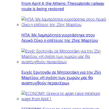
From April 4, the Athens-Thessaloniki railway
route is being restored
ΗΠΑ: Με λαμπρότητα γιορτάστηκε στον
Λευκό Οίκο η επέτειος της 25ης Μαρτίου
Ευχές Ερντογάν σε Μητσοτάκη για την 25η
Μαρτίου: «Η σχέση των χωρών μας θα
αναπτυχθούν περαιτέρω»